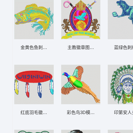
金黄色鱼刺绣图案 鱼 章仔标志布贴徽章男
主教徽章图案 章仔标志布贴徽章
蓝绿色刺
红底羽毛徽章 章仔标志布贴徽章男
彩色鸟3D模型渲染图