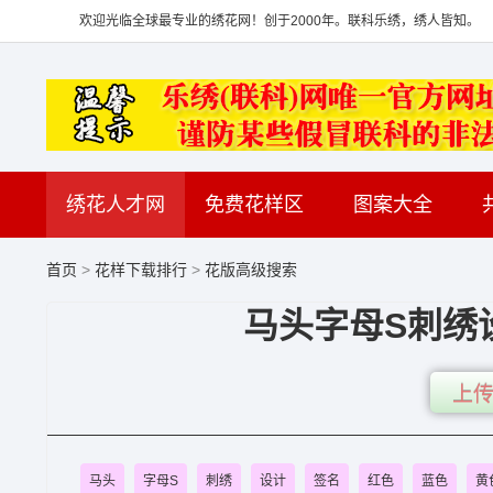
欢迎光临全球最专业的绣花网！创于2000年。联科乐绣，绣人皆知。
绣花人才网
免费花样区
图案大全
首页
>
花样下载排行
>
花版高级搜索
马头字母S刺绣
上传
马头
字母S
刺绣
设计
签名
红色
蓝色
黄