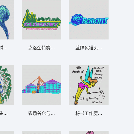
男
绣水獭图案 章仔标志布贴徽章男
克洛奎特赛车标志 章仔标志布贴徽章男
蓝绿色猫头鹰
 鸟 章仔标志布贴徽章
农场谷仓与起重机 章仔标志布贴徽章男
印第安人头饰刺绣图案 水獭 章仔标志布贴
秘书工作魔法