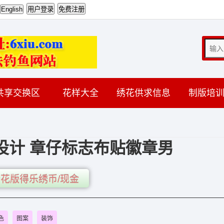
共享交换区
花样大全
绣花供求信息
制版培
设计 章仔标志布贴徽章男
花版得乐绣币/现金
色
图案
装饰