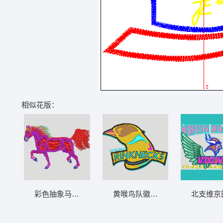
相似花版：
彩色抽象马匹图案 马 章仔标志布贴徽章男
黄喉鸟队徽设计 章仔标志布贴徽
北支维京