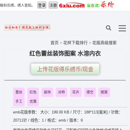
联科乐绣，绣人皆知。
首页
>
花样下载排行
>
花版高级搜索
红色蕾丝装饰图案 水溶内衣
上传花版得乐绣币/现金
蕾丝
红色
装饰
对称
花卉
镂空
图案
手工
优雅
emb花版参数： 大小：199.00 KB / 尺寸：188*113[毫米] / 针数：
20711针 / 线色：1 / 格式：emb / 版本：9