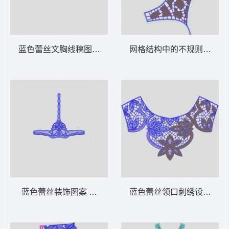
蓝色蕾丝文胸线稿图 水溶文胸
网格结构中的不规则填充图
蓝色蕾丝装饰图案 水溶馬夹
蓝色蕾丝领口刺绣设计 水