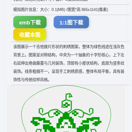
模拟图片信息：大小：0.1(MB) /图宽*高:865x1141(像素)
emb下载
1:1图下载
收藏本图
该图展示一个吉他拨片形状的刺绣图案，整体为绿色线迹在浅灰色
背景上。图案呈对称结构，中央为一个抽象的十字形核心，上下左
右延伸出卷曲藤蔓与几何装饰，顶部有小屋状结构，底部为竖条纹
装饰。线条粗细不一，呈现手工刺绣质感，整体布局平衡，具有装
饰性与传统纹样风格。