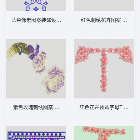
蓝色像素图案装饰设计 抽象 马赛克
红色刺绣花卉图案 简单花
紫色玫瑰刺绣图案 靓花
红色花卉装饰字母T 花条 裙