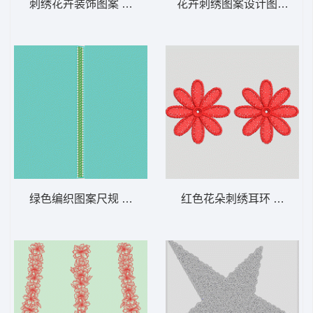
刺绣花卉装饰图案 雕孔 幅杂 条码
花卉刺绣图案设计图 花条
绿色编织图案尺规 条码
红色花朵刺绣耳环 简单花