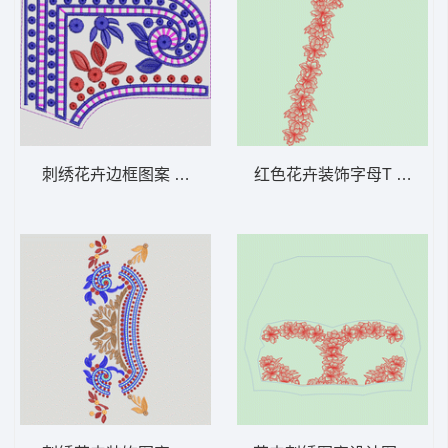
刺绣花卉边框图案 雕孔
红色花卉装饰字母T 花条