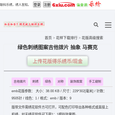
联科乐绣，绣人皆知。
首页
>
花样下载排行
>
花版高级搜索
绿色刺绣图案吉他拨片 抽象 马赛克
上传花版得乐绣币/现金
吉他拨片
刺绣
绿色
对称
装饰图案
手工缝制
emb花版参数： 大小：38.00 KB / 尺寸：229*302[毫米] / 针数：
9505针 / 线色：1 / 格式：emb / 版本：9
版带文件需绣花软件方可打开，可配色打印导出各种格式或直接上
机绣。如无绣花软件可下载1：1模拟效果图。