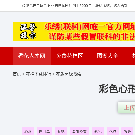
欢迎光临全球最专业的绣花网！创于2000年。联科乐绣，绣人皆知。
绣花人才网
免费花样区
图案大全
首页
>
花样下载排行
>
花版高级搜索
彩色心
上传
心形
四叶草
刺绣
装饰图案
彩色
花纹
藤蔓