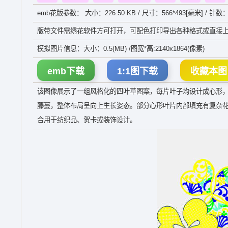
emb花版参数： 大小：226.50 KB / 尺寸：566*493[毫米] / 针数：
版带文件需绣花软件方可打开，可配色打印导出各种格式或直接上
模拟图片信息：大小：0.5(MB) /图宽*高:2140x1864(像素)
emb下载
1:1图下载
收藏本图
该图像展示了一组风格化的四叶草图案，每片叶子均设计成心形
藤蔓，整体布局呈向上生长姿态。部分心形叶片内部填充有复杂
合用于纺织品、贺卡或装饰设计。