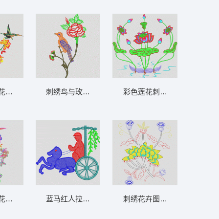
花枝 鸟
刺绣鸟与玫瑰花图案 鸟
彩色莲花刺绣图案 荷花
花鸟图案 鸟
蓝马红人拉车图 中国古代马车
刺绣花卉图案设计 荷花