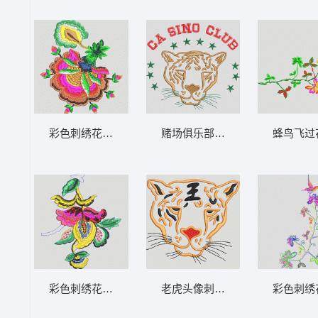
彩色刺绣花卉图案 靓花
赌场俱乐部徽章设计 豹
蜂鸟飞过
彩色刺绣花卉图案 靓花
老虎头像刺绣图案 豹
彩色刺绣