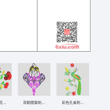
花卉图案 靓花
双鹤图案刺绣设计 鹤
彩色孔雀刺绣图案 孔雀