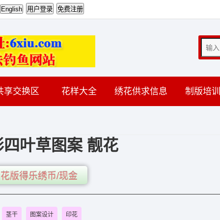
共享交换区
花样大全
绣花供求信息
制版培
形四叶草图案 靓花
花版得乐绣币/现金
茎干
图案设计
印花