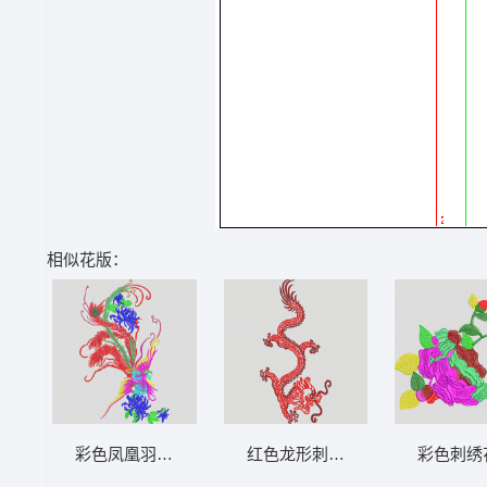
相似花版：
彩色凤凰羽毛纹样 凤凰
红色龙形刺绣图案 龙
彩色刺绣