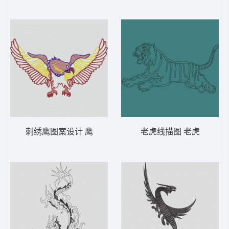
刺绣鹰图案设计 鹰
老虎线描图 老虎