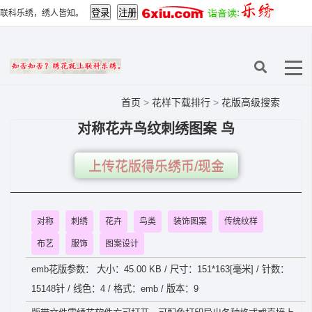
联科乐绣，绣人皆知。
首页
>
花样下载排行
>
花版高级搜索
对称花卉鸟纹刺绣图案 鸟
上传花版得乐绣币/现金
对称
刺绣
花卉
鸟类
装饰图案
传统纹样
布艺
服饰
图案设计
emb花版参数： 大小：45.00 KB / 尺寸：151*163[毫米] / 针数：
15148针 / 线色：4 / 格式：emb / 版本：9