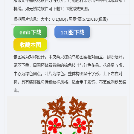
版带文件需绣花软件方可打开，可配色打印导出各种格式或直接上
机绣。如无绣花软件可下载1：1模拟效果图。
模拟图片信息：大小：0.1(MB) /图宽*高:572x618(像素)
emb下载
1:1图下载
收藏本图
该图案为对称设计，中央两只棕色鸟形图案相对而立，翅膀展开，
尾羽下垂，周围环绕着卷曲的棕色枝叶与红色花朵。花朵呈五瓣，
中心为绿色圆点，叶片为绿色。整体构图呈十字形，上下左右对
称，具有装饰性与传统纹样风格，适合用于服饰、布艺或刺绣品装
饰。