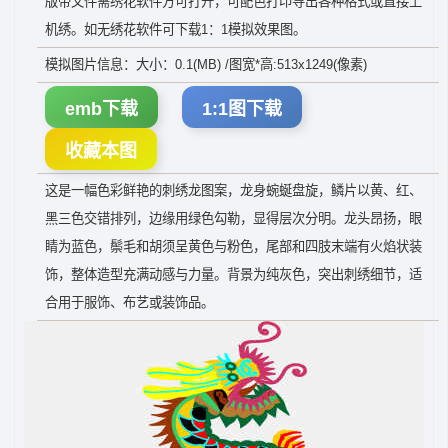
版带文件需绣花软件方可打开，可配色打印导出各种格式或直接上
机绣。如无绣花软件可下载1：1模拟效果图。
模拟图片信息：大小：0.1(MB) /图宽*高:513x1249(像素)
emb下载
1:1图下载
收藏本图
这是一幅色彩鲜艳的刺绣龙图案，龙身蜿蜒盘旋，鳞片以黄、红、
黑三色交错排列，边缘用绿色勾勒，显得层次分明。龙头昂扬，眼
睛为蓝色，鬃毛和胡须呈黄色与粉色，尾部和四肢末端有火焰状装
饰，整体造型充满动感与力量。背景为纯灰色，突出刺绣细节，适
合用于服饰、布艺或装饰品。