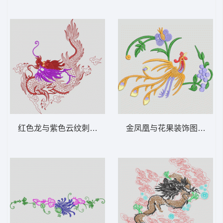
红色龙与紫色云纹刺绣 龙
金凤凰与花果装饰图案 凤