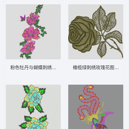
粉色牡丹与蝴蝶刺绣图案 靓花
橄榄绿刺绣玫瑰花图案 靓