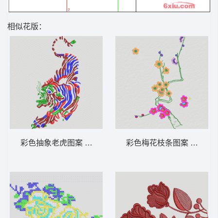
相似花版：
彩色抽象老虎图案 老虎
彩色梅花枝条图案 靓花