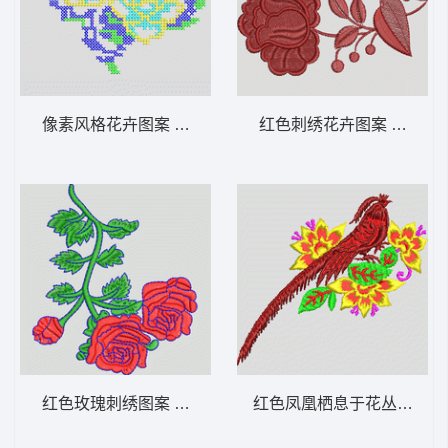
像素风格花卉图案 十字绣 靓花
红色刺绣花卉图案 靓花
红色玫瑰刺绣图案 靓花
红色凤凰栖息于花丛 鸟