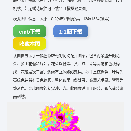
版带文件需绣花软件方可打开，可配色打印导出各种格式或直接上
机绣。如无绣花软件可下载1：1模拟效果图。
模拟图片信息：大小：0.2(MB) /图宽*高:1134x1324(像素)
emb下载
1:1图下载
收藏本图
该图像展示了一幅色彩鲜艳的刺绣花卉图案，包含两朵盛开的花
朵、多个花蕾和绿叶。花朵以粉紫、黄、红、青等高饱和色块构
成，花瓣层次丰富，边缘有立体缝线效果。茎干呈棕褐色，叶片为
亮绿色并带有青色轮廓，整体布局自然舒展，充满艺术感。背景为
纯灰色，突出图案的视觉冲击力。此图案适用于服装、布艺或装饰
品刺绣。