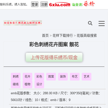
联科乐绣，绣人皆知。
首页
>
花样下载排行
>
花版高级搜索
彩色刺绣花卉图案 靓花
上传花版得乐绣币/现金
刺绣
花卉
彩色
图案
装饰
布艺
艺术
缝线
植物
设计
emb花版参数： 大小：288.00 KB / 尺寸：300*350[毫米] / 针数：
56610针 / 线色：10 / 格式：emb / 版本：9