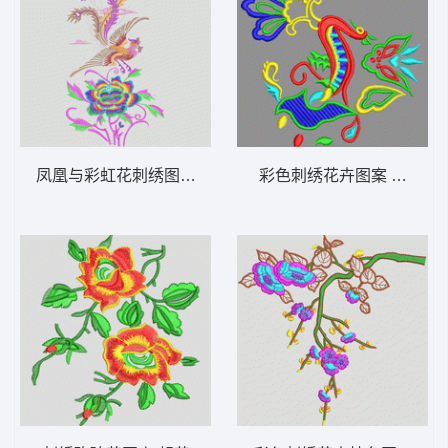
凤凰与彩虹花刺绣图案 凤凰 靓花
彩色刺绣花卉图案 靓花