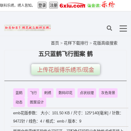
联科乐绣，绣人皆知。
首页
>
花样下载排行
>
花版高级搜索
五只蓝鹤飞行图案 鹤
上传花版得乐绣币/现金
蓝鹤
飞行
刺绣
数码印花
点状纹理
灰色背景
动态
图案设计
emb花版参数： 大小：101.50 KB / 尺寸：125*140[毫米] / 针数：
9472针 / 线色：4 / 格式：emb / 版本：9