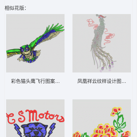
相似花版：
彩色猫头鹰飞行图案 鹰
凤凰祥云纹样设计图 凤凰 