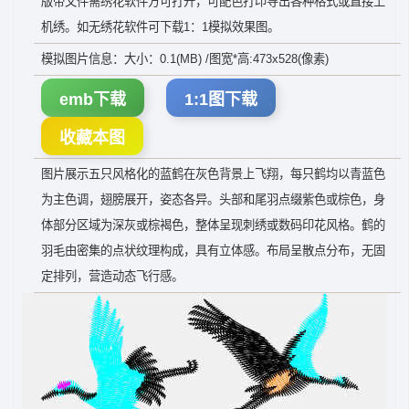
版带文件需绣花软件方可打开，可配色打印导出各种格式或直接上
机绣。如无绣花软件可下载1：1模拟效果图。
模拟图片信息：大小：0.1(MB) /图宽*高:473x528(像素)
emb下载
1:1图下载
收藏本图
图片展示五只风格化的蓝鹤在灰色背景上飞翔，每只鹤均以青蓝色
为主色调，翅膀展开，姿态各异。头部和尾羽点缀紫色或棕色，身
体部分区域为深灰或棕褐色，整体呈现刺绣或数码印花风格。鹤的
羽毛由密集的点状纹理构成，具有立体感。布局呈散点分布，无固
定排列，营造动态飞行感。