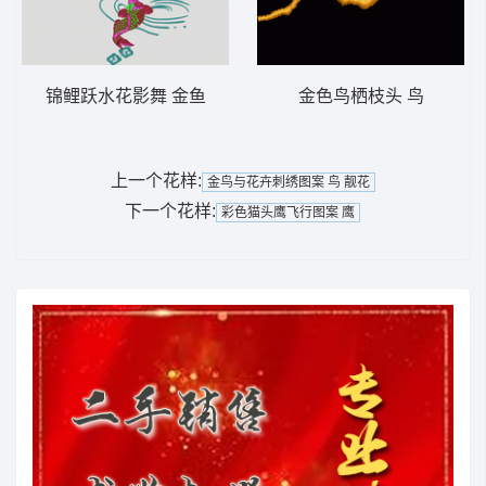
锦鲤跃水花影舞 金鱼
金色鸟栖枝头 鸟
上一个花样:
金鸟与花卉刺绣图案 鸟 靓花
下一个花样:
彩色猫头鹰飞行图案 鹰