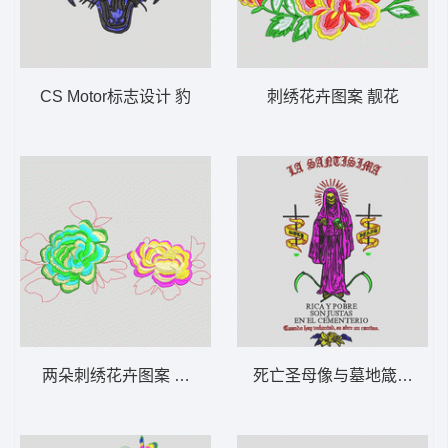
CS Motor标志设计 豹
刺绣花卉图案 靓花
两朵刺绣花卉图案 靓花
死亡圣母像与墓地箴言 骷