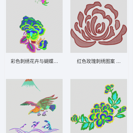
彩色刺绣花卉与蝴蝶图案 靓花
红色玫瑰刺绣图案 靓花