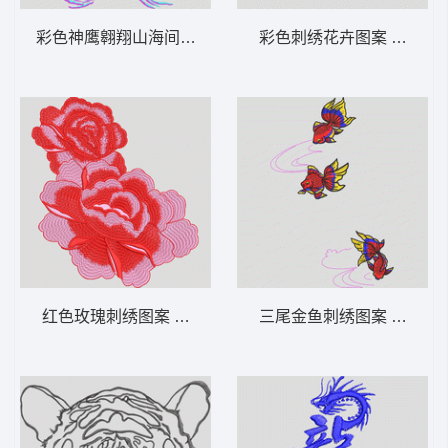
彩色神鹰翱翔山海间 鹰
彩色刺绣花卉图案 靓花
红色玫瑰刺绣图案 靓花
三尾金鱼刺绣图案 金鱼