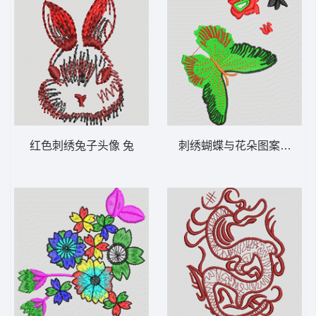
红色刺绣兔子头像 兔
刺绣蝴蝶与花朵图案 蝴蝶