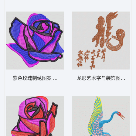
紫色玫瑰刺绣图案 靓花
龙形艺术字与装饰图案 龙