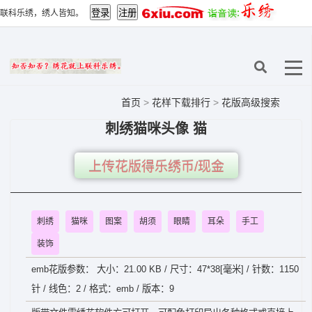
联科乐绣，绣人皆知。
首页
>
花样下载排行
>
花版高级搜索
刺绣猫咪头像 猫
上传花版得乐绣币/现金
刺绣
猫咪
图案
胡须
眼睛
耳朵
手工
装饰
emb花版参数： 大小：21.00 KB / 尺寸：47*38[毫米] / 针数：1150
针 / 线色：2 / 格式：emb / 版本：9