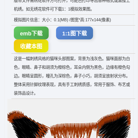
版带文件需绣花软件方可打开，可配色打印导出各种格式或直接上
机绣。如无绣花软件可下载1：1模拟效果图。
模拟图片信息：大小：0.1(MB) /图宽*高:177x144(像素)
emb下载
1:1图下载
收藏本图
这是一幅刺绣风格的猫咪头部图案，背景为浅灰色。猫咪面部为白
色，眼睛、鼻子和胡须为橙棕色，耳朵内侧为黑色，边缘有橙色勾
边。眼睛呈圆形，瞳孔为深棕色，鼻子小巧，胡须呈放射状分布。
整体采用针脚纹理表现，具有手工刺绣质感，常用于服饰、布艺或
装饰品设计。