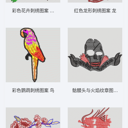
彩色花卉刺绣图案 靓花
红色龙形刺绣图案 龙
彩色鹦鹉刺绣图案 鸟
骷髅头与火焰纹章图案 骷