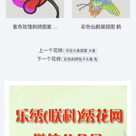
紫色玫瑰刺绣图案 靓花
彩色仙鹤展翅图 鹤
上一个花样:
手绘大象图案 大象
下一个花样:
彩色刺绣兔子头像 兔