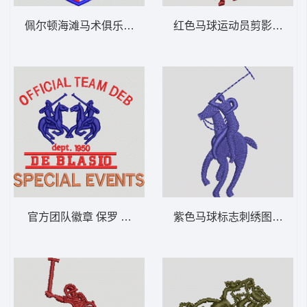
佩尔顿海滩马术俱乐部徽章 保罗 骑马 polo
红色马球运动员剪影 保罗 骑马
官方团队徽章 保罗 骑马 polo 男
紫色马球标志刺绣图案 保罗 骑