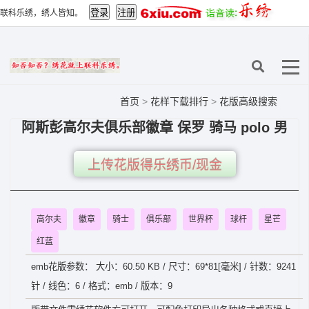
联科乐绣，绣人皆知。
首页
>
花样下载排行
>
花版高级搜索
阿斯彭高尔夫俱乐部徽章 保罗 骑马 polo 男
上传花版得乐绣币/现金
高尔夫
徽章
骑士
俱乐部
世界杯
球杆
星芒
红蓝
emb花版参数： 大小：60.50 KB / 尺寸：69*81[毫米] / 针数：9241
针 / 线色：6 / 格式：emb / 版本：9