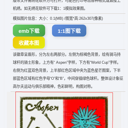
版带文件需绣花软件方可打开，可配色打印导出各种格式或直接上
机绣。如无绣花软件可下载1：1模拟效果图。
模拟图片信息：大小：0.1(MB) /图宽*高:262x307(像素)
emb下载
1:1图下载
收藏本图
该徽章呈盾形，分为左右两部分。左侧为棕褐色背景，绘有骑马持
球杆的骑士形象，上方有“ Aspen”字样，下方有“World Cup”字样。
右侧为红蓝双色背景，上半部红色区域中央为蓝色星芒图案，下半
部蓝色区域有红色字母“O”和“B”，中间穿插绿色球杆。整体设计象征
高尔夫运动与俱乐部精神，色彩鲜明，构图对称。