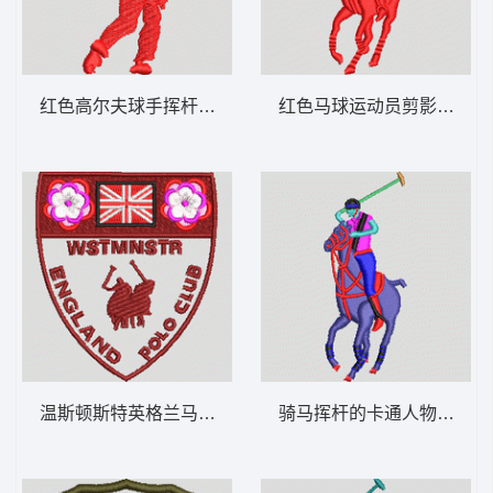
红色高尔夫球手挥杆剪影 保罗 骑马 polo 男
红色马球运动员剪影 保罗 骑马
温斯顿斯特英格兰马球俱乐部徽章 保罗 骑马
骑马挥杆的卡通人物 保罗 骑马