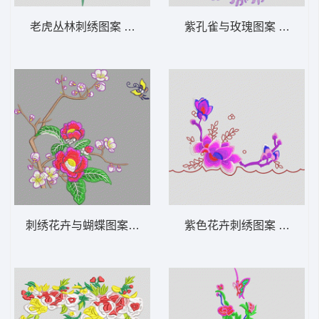
老虎丛林刺绣图案 老虎
紫孔雀与玫瑰图案 孔雀珠
刺绣花卉与蝴蝶图案 靓花
紫色花卉刺绣图案 靓花牡