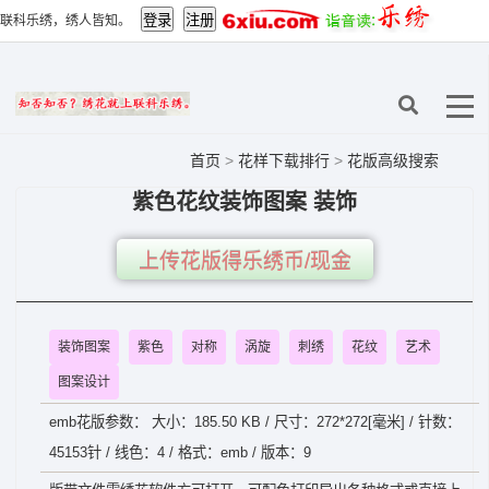
联科乐绣，绣人皆知。
首页
>
花样下载排行
>
花版高级搜索
紫色花纹装饰图案 装饰
上传花版得乐绣币/现金
装饰图案
紫色
对称
涡旋
刺绣
花纹
艺术
图案设计
emb花版参数： 大小：185.50 KB / 尺寸：272*272[毫米] / 针数：
45153针 / 线色：4 / 格式：emb / 版本：9