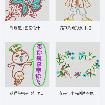
刺绣花卉图案设计 抱枕
路飞刺绣形象 卡通 海贼王
萌猫带鸭子飞行 表情包 卡通
花卉与小鸟刺绣图案 鸟