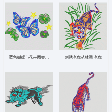
蓝色蝴蝶与花卉图案 蝴蝶
刺绣老虎丛林图 老虎