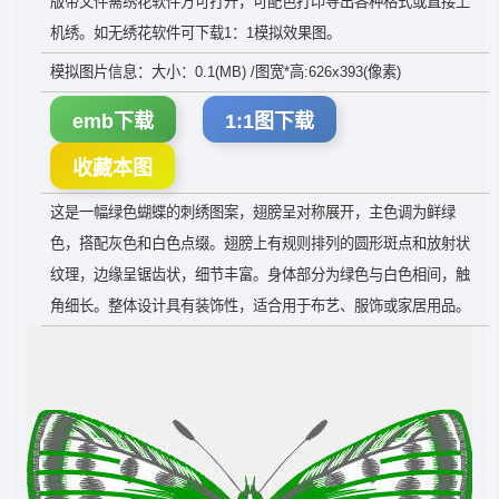
版带文件需绣花软件方可打开，可配色打印导出各种格式或直接上
机绣。如无绣花软件可下载1：1模拟效果图。
模拟图片信息：大小：0.1(MB) /图宽*高:626x393(像素)
emb下载
1:1图下载
收藏本图
这是一幅绿色蝴蝶的刺绣图案，翅膀呈对称展开，主色调为鲜绿
色，搭配灰色和白色点缀。翅膀上有规则排列的圆形斑点和放射状
纹理，边缘呈锯齿状，细节丰富。身体部分为绿色与白色相间，触
角细长。整体设计具有装饰性，适合用于布艺、服饰或家居用品。