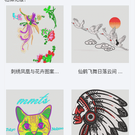
刺绣凤凰与花卉图案 凤凰
仙鹤飞舞日落云间 鹤 红日