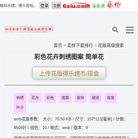
联科乐绣，绣人皆知。
首页
>
花样下载排行
>
花版高级搜索
彩色花卉刺绣图案 简单花
上传花版得乐绣币/现金
刺绣
花卉
彩色
图案
装饰
缝线
玫瑰
叶子
emb花版参数： 大小：70.50 KB / 尺寸：107*113[毫米] / 针数：
8504针 / 线色：10 / 格式：emb / 版本：9