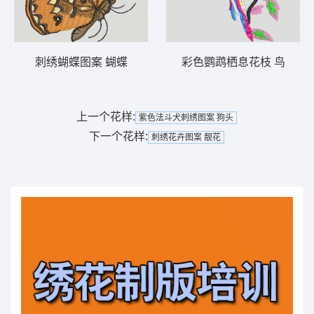
刺绣蝴蝶图案 蝴蝶
彩色鹦鹉栖息花枝 鸟
上一个花样:
紫色法斗犬刺绣图案 狗头
下一个花样:
刺绣花卉图案 靓花