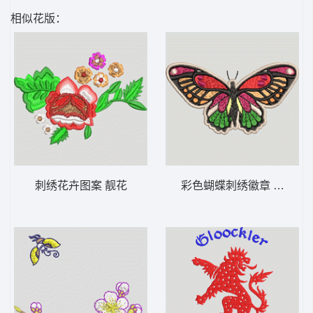
相似花版：
刺绣花卉图案 靓花
彩色蝴蝶刺绣徽章 蝴蝶