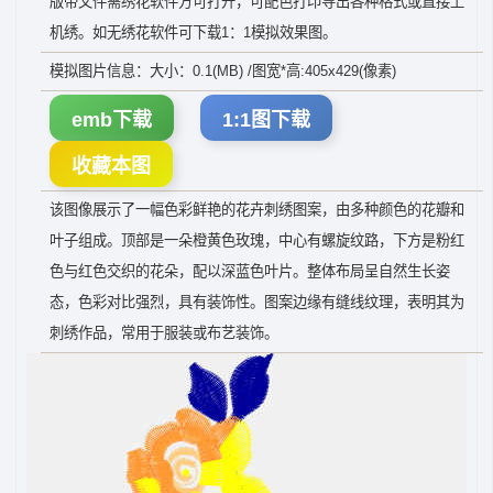
版带文件需绣花软件方可打开，可配色打印导出各种格式或直接上
机绣。如无绣花软件可下载1：1模拟效果图。
模拟图片信息：大小：0.1(MB) /图宽*高:405x429(像素)
emb下载
1:1图下载
收藏本图
该图像展示了一幅色彩鲜艳的花卉刺绣图案，由多种颜色的花瓣和
叶子组成。顶部是一朵橙黄色玫瑰，中心有螺旋纹路，下方是粉红
色与红色交织的花朵，配以深蓝色叶片。整体布局呈自然生长姿
态，色彩对比强烈，具有装饰性。图案边缘有缝线纹理，表明其为
刺绣作品，常用于服装或布艺装饰。