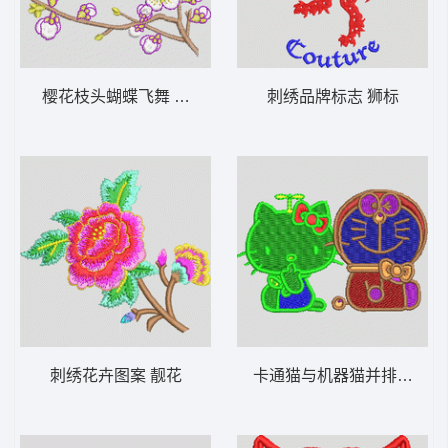
樱花枝头蝴蝶飞舞 靓花
刺绣品牌标志 狮标
刺绣花卉图案 靓花
卡通猫与机器猫并排图案 