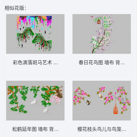
相似花版：
彩色滴落斑马艺术 墙布 背景墙精品屏风
春日花鸟图 墙布 背景墙精
松鹤延年图 墙布 背景墙精品屏风
樱花枝头鸟儿与鸟笼 墙布 