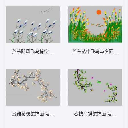
芦苇随风飞鸟掠空 墙布 背景墙精品屏风
芦苇丛中飞鸟与夕阳 墙布 
淡雅花枝装饰画 墙布 背景墙精品屏风
春枝鸟蝶装饰画 墙布 背