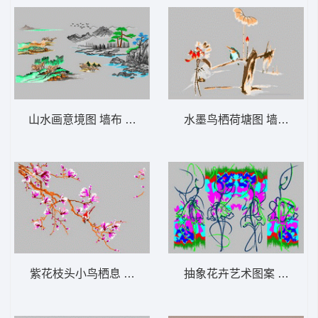
山水画意境图 墙布 背景墙精品屏风
水墨鸟栖荷塘图 墙布 背
紫花枝头小鸟栖息 墙布 背景墙精品屏风
抽象花卉艺术图案 墙布 