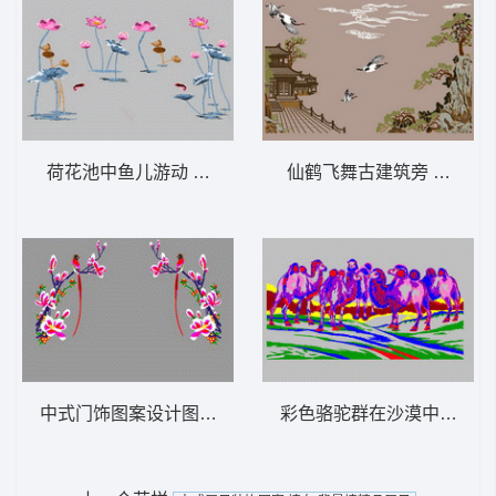
荷花池中鱼儿游动 墙布 背景墙精品屏风
仙鹤飞舞古建筑旁 墙布 
中式门饰图案设计图 墙布 背景墙精品屏风
彩色骆驼群在沙漠中 墙布 