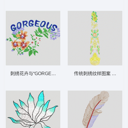
刺绣花卉与“GORGEOUS”字样 靓花
传统刺绣纹样图案 戏服 中