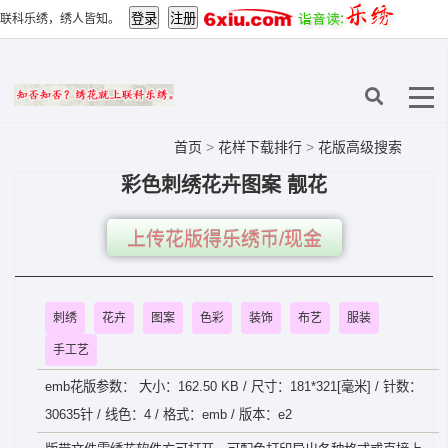
联科乐绣，绣人皆知。
首页
>
花样下载排行
>
花版高级搜索
彩色刺绣花卉图案 靓花
上传花版得乐绣币/现金
刺绣
花卉
图案
色彩
装饰
布艺
服装
手工艺
emb花版参数： 大小：162.50 KB / 尺寸：181*321[毫米] / 针数：
30635针 / 线色：4 / 格式：emb / 版本：e2