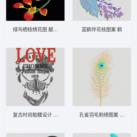
绿鸟栖枝绣花图 靓花 鸟
蓝鹤伴花枝图案 鹤
复古时尚骷髅设计 骷髅
孔雀羽毛刺绣图案 羽毛