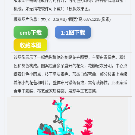
版带文件需绣花软件方可打开，可配色打印导出各种格式或直接上
机绣。如无绣花软件可下载1：1模拟效果图。
模拟图片信息：大小：0.1(MB) /图宽*高:687x1215(像素)
emb下载
1:1图下载
收藏本图
该图像展示了一幅色彩鲜艳的刺绣花卉图案，主要由青绿色、粉红
色和灰色构成。图案包含多朵盛开的花朵，花瓣层次分明，中心点
缀着红色小圆点，枝干呈灰褐色，形态自然弯曲。部分枝条上点缀
着细小的花苞和叶片，整体布局错落有致，富有装饰性。此图案适
合用于服装、布艺或家居装饰，展现手工艺美感。