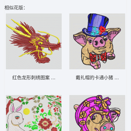
相似花版：
红色龙形刺绣图案 龙头
戴礼帽的卡通小猪 猪头