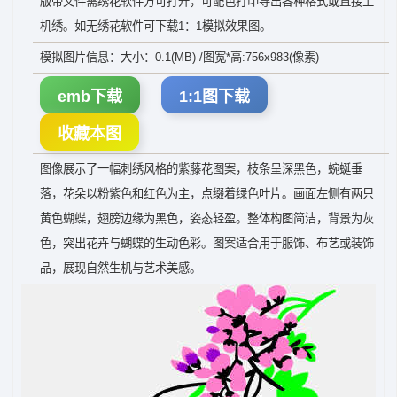
版带文件需绣花软件方可打开，可配色打印导出各种格式或直接上
机绣。如无绣花软件可下载1：1模拟效果图。
模拟图片信息：大小：0.1(MB) /图宽*高:756x983(像素)
emb下载
1:1图下载
收藏本图
图像展示了一幅刺绣风格的紫藤花图案，枝条呈深黑色，蜿蜒垂
落，花朵以粉紫色和红色为主，点缀着绿色叶片。画面左侧有两只
黄色蝴蝶，翅膀边缘为黑色，姿态轻盈。整体构图简洁，背景为灰
色，突出花卉与蝴蝶的生动色彩。图案适合用于服饰、布艺或装饰
品，展现自然生机与艺术美感。