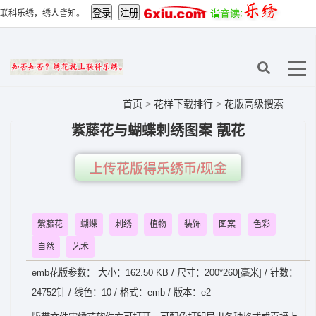
联科乐绣，绣人皆知。
首页
>
花样下载排行
>
花版高级搜索
紫藤花与蝴蝶刺绣图案 靓花
上传花版得乐绣币/现金
紫藤花
蝴蝶
刺绣
植物
装饰
图案
色彩
自然
艺术
emb花版参数： 大小：162.50 KB / 尺寸：200*260[毫米] / 针数：
24752针 / 线色：10 / 格式：emb / 版本：e2