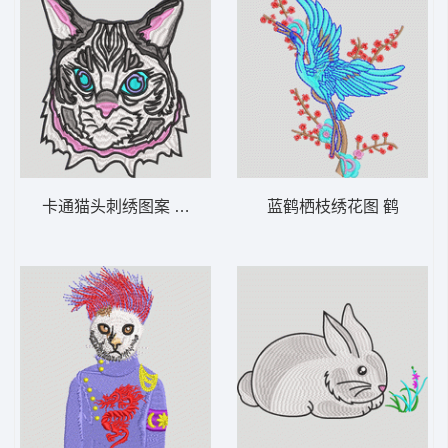
卡通猫头刺绣图案 猫头
蓝鹤栖枝绣花图 鹤