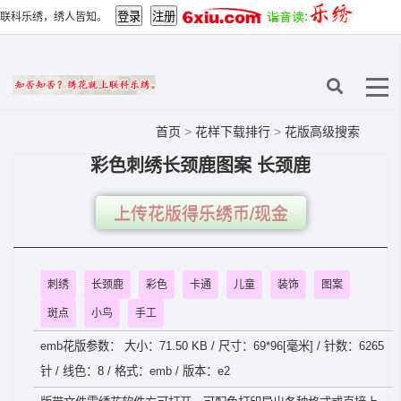
联科乐绣，绣人皆知。
首页
>
花样下载排行
>
花版高级搜索
彩色刺绣长颈鹿图案 长颈鹿
上传花版得乐绣币/现金
刺绣
长颈鹿
彩色
卡通
儿童
装饰
图案
斑点
小鸟
手工
emb花版参数： 大小：71.50 KB / 尺寸：69*96[毫米] / 针数：6265
针 / 线色：8 / 格式：emb / 版本：e2