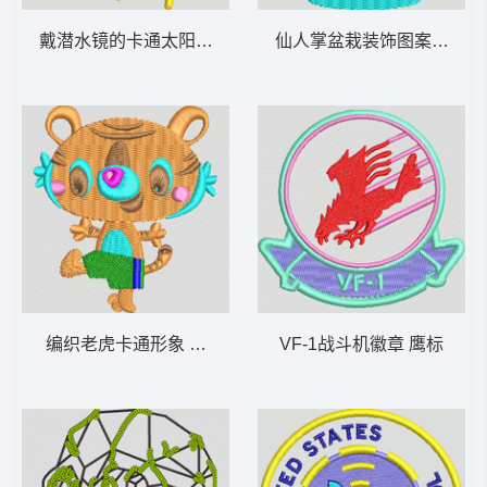
戴潜水镜的卡通太阳 狮子
仙人掌盆栽装饰图案 仙人
编织老虎卡通形象 卡通 虎
VF-1战斗机徽章 鹰标