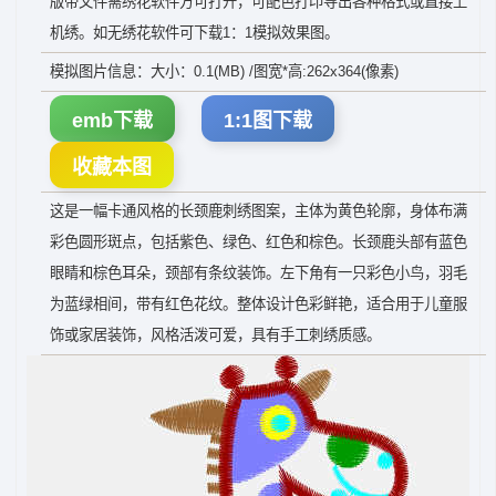
版带文件需绣花软件方可打开，可配色打印导出各种格式或直接上
机绣。如无绣花软件可下载1：1模拟效果图。
模拟图片信息：大小：0.1(MB) /图宽*高:262x364(像素)
emb下载
1:1图下载
收藏本图
这是一幅卡通风格的长颈鹿刺绣图案，主体为黄色轮廓，身体布满
彩色圆形斑点，包括紫色、绿色、红色和棕色。长颈鹿头部有蓝色
眼睛和棕色耳朵，颈部有条纹装饰。左下角有一只彩色小鸟，羽毛
为蓝绿相间，带有红色花纹。整体设计色彩鲜艳，适合用于儿童服
饰或家居装饰，风格活泼可爱，具有手工刺绣质感。