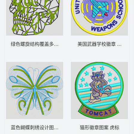
绿色螺旋结构覆盖多面体框架 骷髅
美国武器学校徽章 飞机章
蓝色蝴蝶刺绣设计图 蝴蝶
猫形徽章图案 虎标