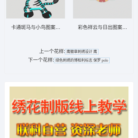
卡通斑马与小鸟图案 马 斑马
彩色祥云与日出图案 戏服 
上一个花样:
鹰徽章刺绣设计 鹰
下一个花样:
绿色刺绣的博柏利标志 保罗 polo