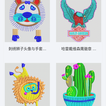
刺绣狮子头像与手套 狮子
哈雷戴维森鹰徽章 鹰标