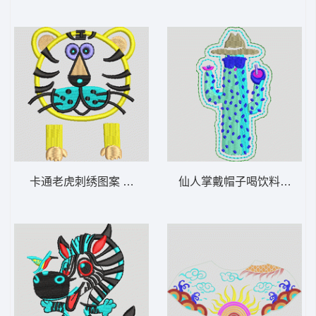
卡通老虎刺绣图案 虎头
仙人掌戴帽子喝饮料 仙人