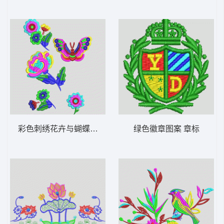
彩色刺绣花卉与蝴蝶图案 靓花
绿色徽章图案 章标