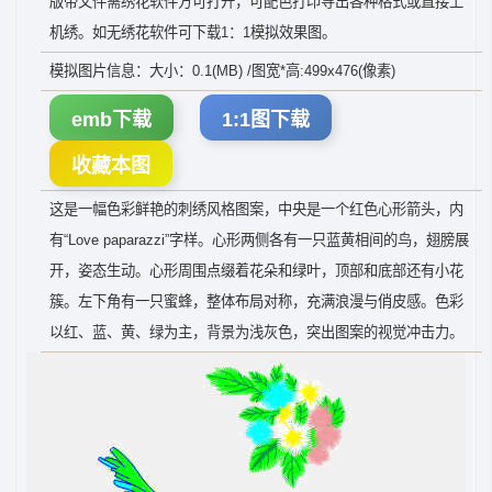
版带文件需绣花软件方可打开，可配色打印导出各种格式或直接上
机绣。如无绣花软件可下载1：1模拟效果图。
模拟图片信息：大小：0.1(MB) /图宽*高:499x476(像素)
emb下载
1:1图下载
收藏本图
这是一幅色彩鲜艳的刺绣风格图案，中央是一个红色心形箭头，内
有“Love paparazzi”字样。心形两侧各有一只蓝黄相间的鸟，翅膀展
开，姿态生动。心形周围点缀着花朵和绿叶，顶部和底部还有小花
簇。左下角有一只蜜蜂，整体布局对称，充满浪漫与俏皮感。色彩
以红、蓝、黄、绿为主，背景为浅灰色，突出图案的视觉冲击力。