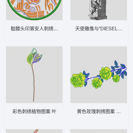
骷髅头印第安人刺绣徽章 章标
天使雕像与“DIESEL”字样 
彩色刺绣植物图案 叶
黄色玫瑰刺绣图案 靓花