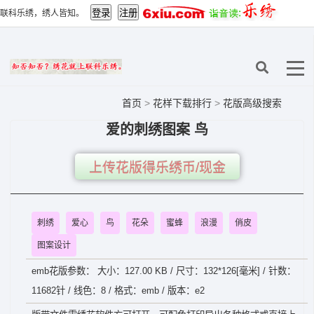
联科乐绣，绣人皆知。
首页
>
花样下载排行
>
花版高级搜索
爱的刺绣图案 鸟
上传花版得乐绣币/现金
刺绣
爱心
鸟
花朵
蜜蜂
浪漫
俏皮
图案设计
emb花版参数： 大小：127.00 KB / 尺寸：132*126[毫米] / 针数：
11682针 / 线色：8 / 格式：emb / 版本：e2