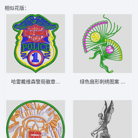
相似花版：
哈雷戴维森警局徽章 章标
绿色扇形刺绣图案 扇子