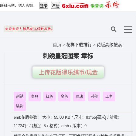
联科乐绣，绣人皆知。
首页
>
花样下载排行
>
花版高级搜索
刺绣皇冠图案 章标
上传花版得乐绣币/现金
刺绣
皇冠
红色
金色
珍珠
对称
王室
装饰
emb花版参数： 大小：55.00 KB / 尺寸：83*65[毫米] / 针数：
11724针 / 线色：5 / 格式：emb / 版本：9