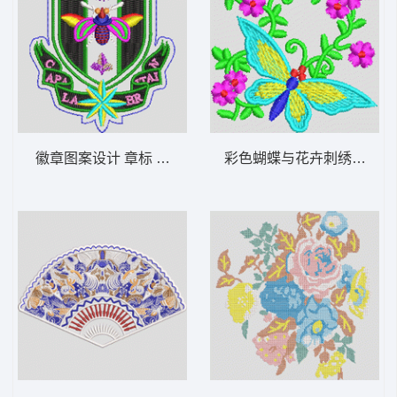
徽章图案设计 章标 蜜蜂
彩色蝴蝶与花卉刺绣图案 