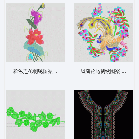
彩色莲花刺绣图案 靓花
凤凰花鸟刺绣图案 十字绣