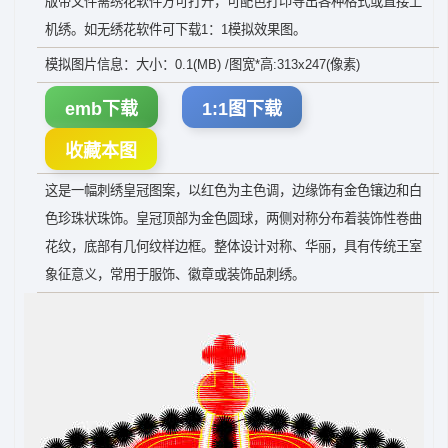
版带文件需绣花软件方可打开，可配色打印导出各种格式或直接上
机绣。如无绣花软件可下载1：1模拟效果图。
模拟图片信息：大小：0.1(MB) /图宽*高:313x247(像素)
emb下载
1:1图下载
收藏本图
这是一幅刺绣皇冠图案，以红色为主色调，边缘饰有金色镶边和白
色珍珠状珠饰。皇冠顶部为金色圆球，两侧对称分布着装饰性卷曲
花纹，底部有几何纹样边框。整体设计对称、华丽，具有传统王室
象征意义，常用于服饰、徽章或装饰品刺绣。