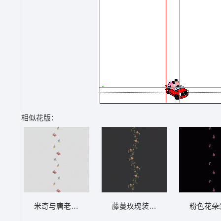
相似花版：
米奇与唐老鸭卡通图案 软装 装饰 窗帘
藤蔓玫瑰装饰图案 软装 装饰 窗
粉色花朵