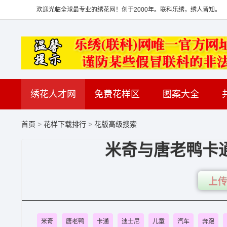
欢迎光临全球最专业的绣花网！创于2000年。联科乐绣，绣人皆知。
绣花人才网
免费花样区
图案大全
首页
>
花样下载排行
>
花版高级搜索
米奇与唐老鸭卡通
上传
米奇
唐老鸭
卡通
迪士尼
儿童
汽车
奔跑