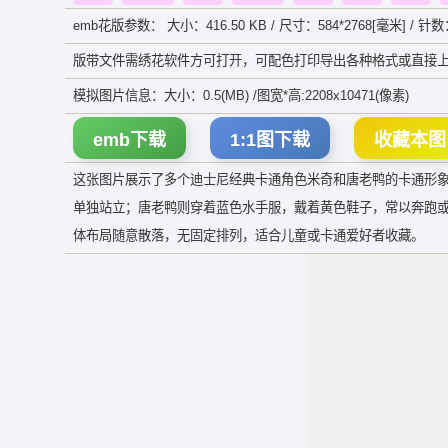
emb花版参数： 大小：416.50 KB / 尺寸：584*2768[毫米] / 针数
版带文件需绣花软件方可打开，可配色打印导出各种格式或直接上
模拟图片信息：大小：0.5(MB) /图宽*高:2208x10471(像素)
emb下载
1:1图下载
收藏本图
这张图片展示了多个迪士尼经典卡通角色米奇和唐老鸭的卡通形
单独站立；唐老鸭则穿着蓝色水手服，戴着黄色鞋子，常以奔跑
体布局随意散落，无固定排列，适合儿童或卡通爱好者收藏。