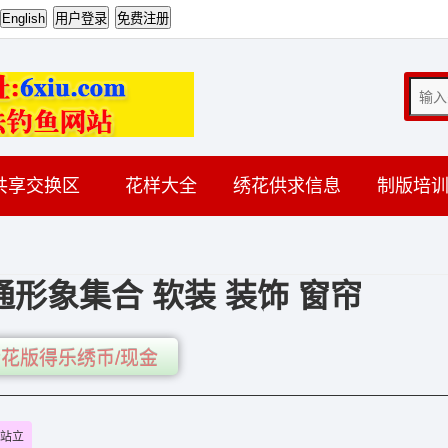
共享交换区
花样大全
绣花供求信息
制版培
形象集合 软装 装饰 窗帘
花版得乐绣币/现金
站立