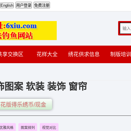
共享交换区
花样大全
绣花供求信息
制版培
图案 软装 装饰 窗帘
花版得乐绣币/现金
优雅风格
图案排列
视觉对比