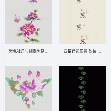
紫色牡丹与蝴蝶刺绣图案 靓花 旗袍
四幅荷花图卷 软装 装饰 窗