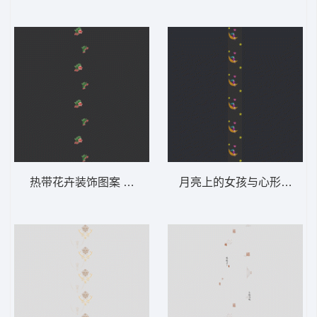
热带花卉装饰图案 软装 装饰 窗帘
月亮上的女孩与心形气泡 软