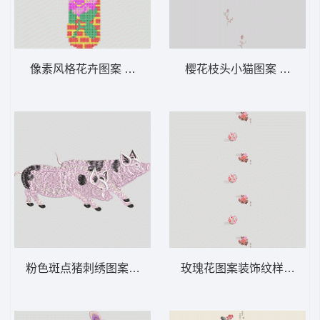
像素风格花卉图案 鞋垫
樱花枝头小猫图案 软装 装
粉色斑点猪刺绣图案 猪
玫瑰花图案装饰纹样 软装 