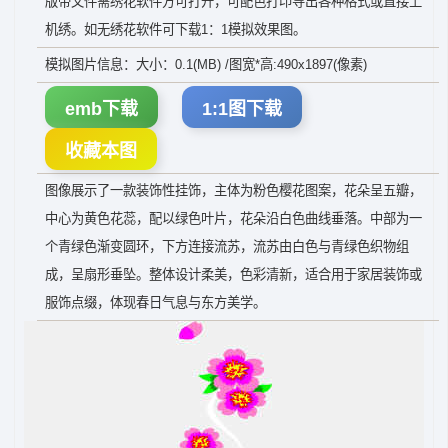
版带文件需绣花软件方可打开，可配色打印导出各种格式或直接上
机绣。如无绣花软件可下载1：1模拟效果图。
模拟图片信息：大小：0.1(MB) /图宽*高:490x1897(像素)
emb下载
1:1图下载
收藏本图
图像展示了一款装饰性挂饰，主体为粉色樱花图案，花朵呈五瓣，
中心为黄色花蕊，配以绿色叶片，花朵沿白色曲线垂落。中部为一
个青绿色渐变圆环，下方连接流苏，流苏由白色与青绿色织物组
成，呈扇形垂坠。整体设计柔美，色彩清新，适合用于家居装饰或
服饰点缀，体现春日气息与东方美学。