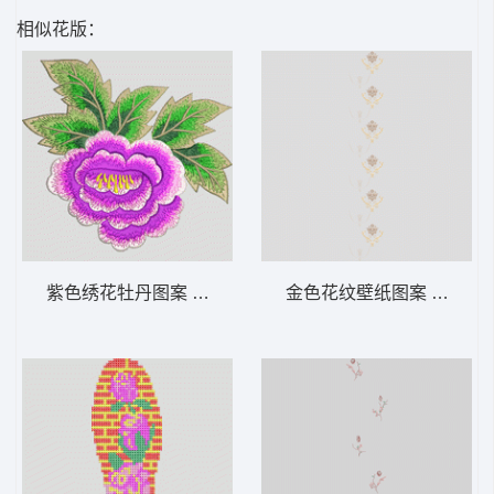
相似花版：
紫色绣花牡丹图案 靓花
金色花纹壁纸图案 软装 装