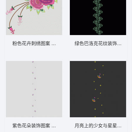
粉色花卉刺绣图案 靓花 旗袍
绿色巴洛克花纹装饰图案 软
紫色花朵装饰图案 软装 装饰 窗帘
月亮上的少女与星星 软装 