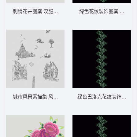
刺绣花卉图案 汉服荷花
绿色花纹装饰图案 软装 装
城市风景素描集 风景 建筑
绿色巴洛克花纹装饰图案 软