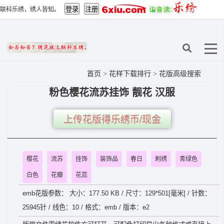
联科乐绣，绣人皆知。
首页
>
花样下载排行
>
花版高级搜索
粉色樱花流苏挂饰 靓花 汉服
上传花版得乐绣币/现金
樱花
流苏
挂饰
装饰品
春日
刺绣
青绿色
白色
花瓣
花蕊
emb花版参数： 大小：177.50 KB / 尺寸：129*501[毫米] / 针数：
25945针 / 线色：10 / 格式：emb / 版本：e2