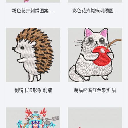
粉色花卉刺绣图案 靓花
彩色花卉蝴蝶刺绣图案 靓花
刺猬卡通形象 刺猬
萌猫叼着红色果实 猫