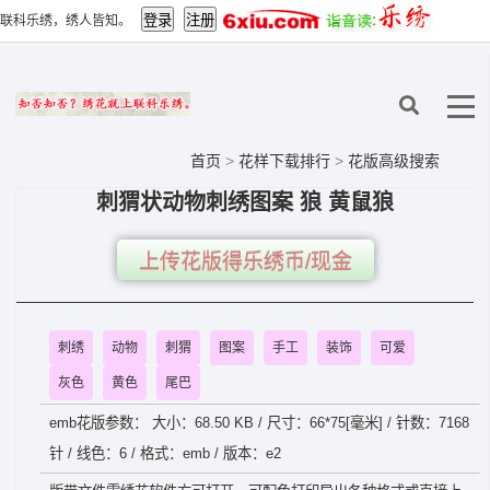
联科乐绣，绣人皆知。
首页
>
花样下载排行
>
花版高级搜索
刺猬状动物刺绣图案 狼 黄鼠狼
上传花版得乐绣币/现金
刺绣
动物
刺猬
图案
手工
装饰
可爱
灰色
黄色
尾巴
emb花版参数： 大小：68.50 KB / 尺寸：66*75[毫米] / 针数：7168
针 / 线色：6 / 格式：emb / 版本：e2