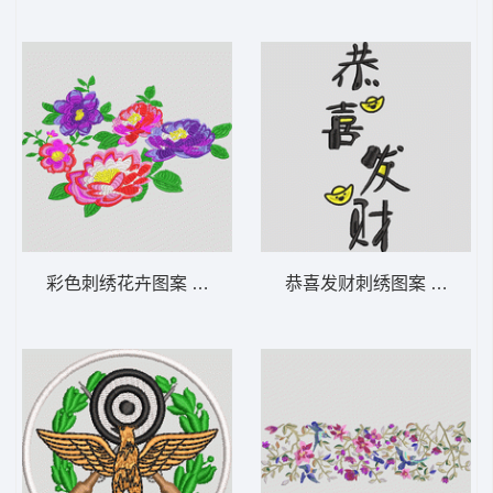
彩色刺绣花卉图案 靓花
恭喜发财刺绣图案 字 恭喜