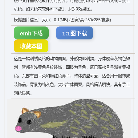
版带文件需绣花软件方可打开，可配色打印导出各种格式或直接上
机绣。如无绣花软件可下载1：1模拟效果图。
模拟图片信息：大小：0.1(MB) /图宽*高:250x285(像素)
emb下载
1:1图下载
收藏本图
这是一幅刺绣风格的动物图案，外形类似刺猬，身体覆盖灰褐色短
刺，背部有浅黄色条纹装饰，四肢为黑色，尾巴蓬松且呈渐变黄褐
色。头部有圆耳朵和粉红色鼻子，整体造型可爱，适合用于服饰或
装饰品。背景为纯灰色，突出主体图案，风格简洁明快，具有手工
刺绣质感。