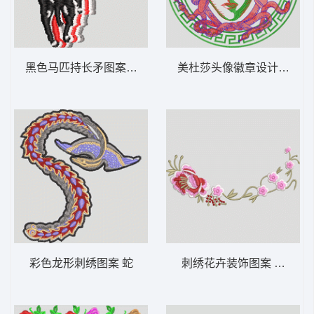
黑色马匹持长矛图案 保罗
美杜莎头像徽章设计 范思
彩色龙形刺绣图案 蛇
刺绣花卉装饰图案 汉服