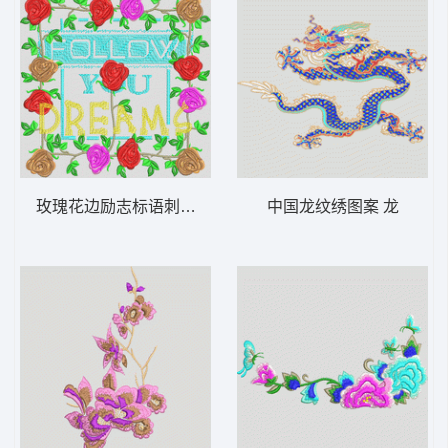
玫瑰花边励志标语刺绣 靓花
中国龙纹绣图案 龙