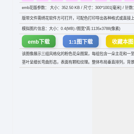
emb花版参数： 大小：352.50 KB / 尺寸：300*1001[毫米] / 针数
版带文件需绣花软件方可打开，可配色打印导出各种格式或直接上
模拟图片信息：大小：0.4(MB) /图宽*高:1135x3788(像素)
emb下载
1:1图下载
收藏本图
该图像展示三组风格化的粉色花朵图案，每组包含一朵主花和一
茎叶呈细长弯曲形态，表面有颗粒纹理。整体布局垂直排列，背