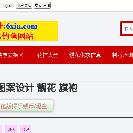
共享交换区
花样大全
绣花供求信息
制版培
图案设计 靓花 旗袍
花版得乐绣币/现金
印花
纹理