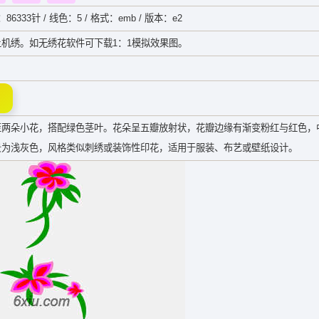
：86333针 / 线色：5 / 格式：emb / 版本：e2
机绣。如无绣花软件可下载1：1模拟效果图。
至两朵小花，搭配绿色茎叶。花朵呈五瓣放射状，花瓣边缘有渐变粉红与红色，
景为浅灰色，风格类似刺绣或装饰性印花，适用于服装、布艺或壁纸设计。