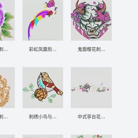
刺绣图案 靓花 旗袍
彩虹凤凰衔花图案 鸟
鬼面樱花刺绣图案 鬼怪鞋
刺绣徽章图案 人物 希腊 神话 丘比
刺绣小鸟与花朵图案 鸟
中式亭台花鸟刺绣图案 亭 兔