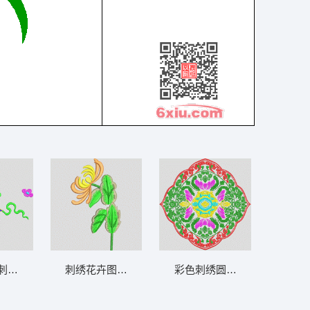
刺绣图案 汉服
刺绣花卉图案 菊花
彩色刺绣圆形图案 抽象