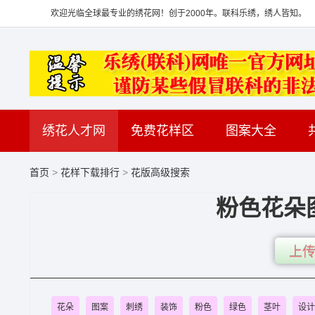
欢迎光临全球最专业的绣花网！创于2000年。联科乐绣，绣人皆知。
绣花人才网
免费花样区
图案大全
首页
>
花样下载排行
>
花版高级搜索
粉色花朵
上传
花朵
图案
刺绣
装饰
粉色
绿色
茎叶
设计