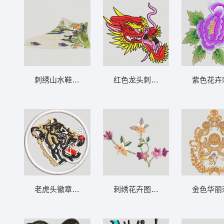
刺绣山水鞋面图案 风景鞋
红色龙头刺绣图案 龙
紫色花卉
老虎头徽章图案 虎
刺绣花卉图案 汉服
金色华丽