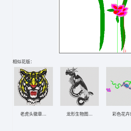
相似花版：
老虎头徽章图案 虎头
龙形生物图案 蛇翅膀
彩色花卉