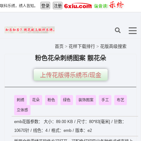
联科乐绣，绣人皆知。
首页
>
花样下载排行
>
花版高级搜索
粉色花朵刺绣图案 靓花朵
上传花版得乐绣币/现金
刺绣
花朵
粉色
绿色
装饰图案
手工
布艺
立体感
emb花版参数： 大小：89.00 KB / 尺寸：80*83[毫米] / 针数：
10670针 / 线色：4 / 格式：emb / 版本：e2