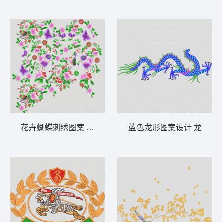
花卉蝴蝶刺绣图案 靓花 匹绣 满幅
蓝色龙形图案设计 龙