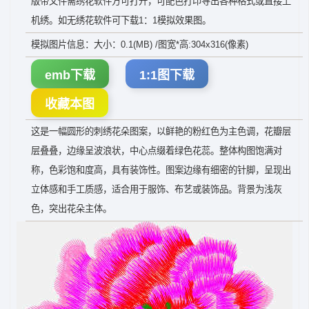
版带文件需绣花软件方可打开，可配色打印导出各种格式或直接上
机绣。如无绣花软件可下载1：1模拟效果图。
模拟图片信息：大小：0.1(MB) /图宽*高:304x316(像素)
emb下载
1:1图下载
收藏本图
这是一幅圆形的刺绣花朵图案，以鲜艳的粉红色为主色调，花瓣层
层叠叠，边缘呈波浪状，中心点缀着绿色花蕊。整体构图饱满对
称，色彩饱和度高，具有装饰性。图案边缘有细密的针脚，呈现出
立体感和手工质感，适合用于服饰、布艺或装饰品。背景为浅灰
色，突出花朵主体。