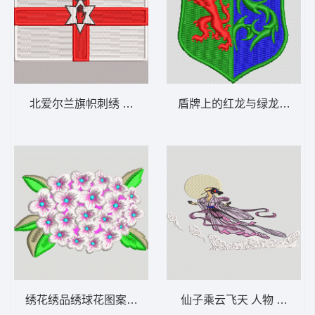
北爱尔兰旗帜刺绣 国旗
盾牌上的红龙与绿龙 男章
绣花绣品绣球花图案 靓花
仙子乘云飞天 人物 嫦娥奔