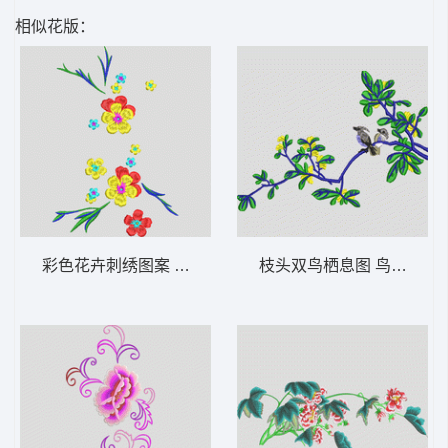
相似花版：
彩色花卉刺绣图案 简单花
枝头双鸟栖息图 鸟语花香