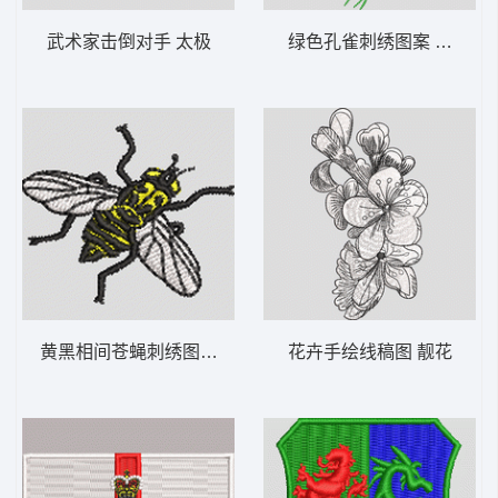
武术家击倒对手 太极
绿色孔雀刺绣图案 孔雀
黄黑相间苍蝇刺绣图案 蜜蜂
花卉手绘线稿图 靓花