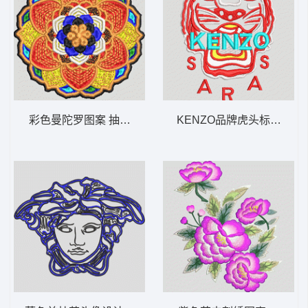
彩色曼陀罗图案 抽象 圆
KENZO品牌虎头标志 虎头