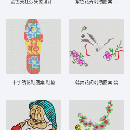
蓝色美杜莎头像设计 范思哲
紫色花卉刺绣图案 靓花 旗
十字绣花鞋图案 鞋垫
鹤舞花间刺绣图案 鹤