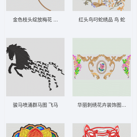
金色枝头绽放梅花 汉服
红头鸟叼蛇绣品 鸟 蛇
骏马喷涌群马图 飞马
华丽刺绣花卉装饰图案 欧