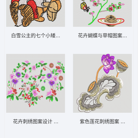
白雪公主的七个小矮人之一 人物 小矮人 白
花卉蝴蝶与草帽图案 简单
花卉刺绣图案设计 靓花
紫色莲花刺绣图案 荷花