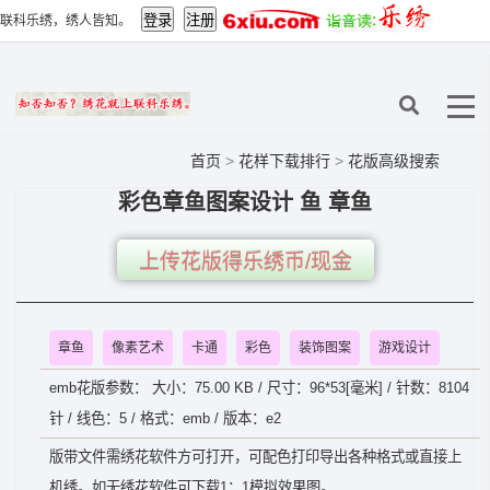
联科乐绣，绣人皆知。
首页
>
花样下载排行
>
花版高级搜索
彩色章鱼图案设计 鱼 章鱼
上传花版得乐绣币/现金
章鱼
像素艺术
卡通
彩色
装饰图案
游戏设计
emb花版参数： 大小：75.00 KB / 尺寸：96*53[毫米] / 针数：8104
针 / 线色：5 / 格式：emb / 版本：e2
版带文件需绣花软件方可打开，可配色打印导出各种格式或直接上
机绣。如无绣花软件可下载1：1模拟效果图。