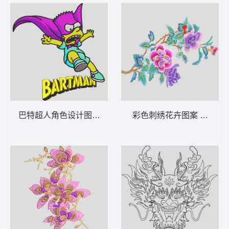
巴特超人角色设计图 动漫 辛普森
彩色刺绣花卉图案 靓花 旗