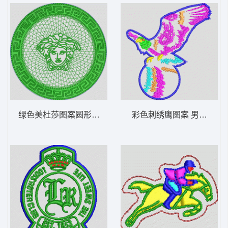
绿色美杜莎图案圆形设计 范思哲
彩色刺绣鹰图案 男装 章仔