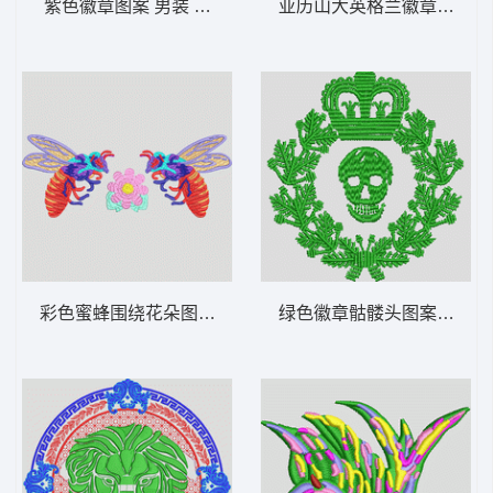
紫色徽章图案 男装 章仔
亚历山大英格兰徽章 男装 
彩色蜜蜂围绕花朵图案 蜜蜂
绿色徽章骷髅头图案 男装 