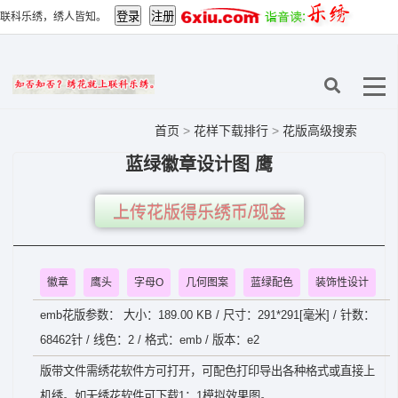
联科乐绣，绣人皆知。
首页
>
花样下载排行
>
花版高级搜索
蓝绿徽章设计图 鹰
上传花版得乐绣币/现金
徽章
鹰头
字母O
几何图案
蓝绿配色
装饰性设计
emb花版参数： 大小：189.00 KB / 尺寸：291*291[毫米] / 针数：
68462针 / 线色：2 / 格式：emb / 版本：e2
版带文件需绣花软件方可打开，可配色打印导出各种格式或直接上
机绣。如无绣花软件可下载1：1模拟效果图。