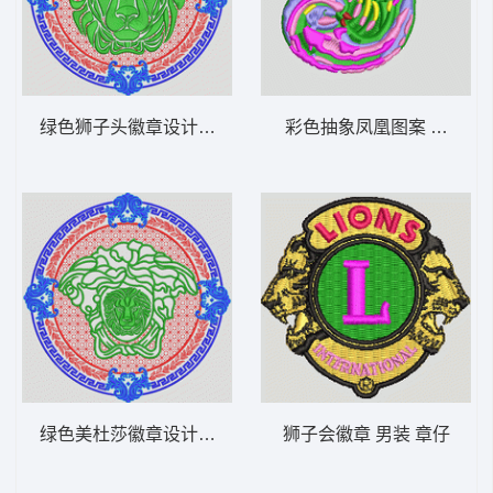
绿色狮子头徽章设计 狮头
彩色抽象凤凰图案 男装 章
绿色美杜莎徽章设计图 范思哲
狮子会徽章 男装 章仔