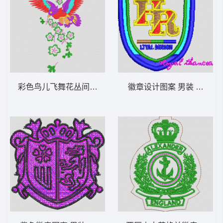
彩色鸟儿飞舞花丛间 鹰
徽章设计图案 男装 章仔