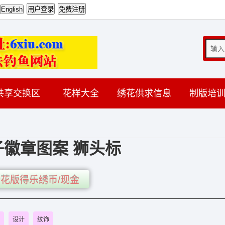
共享交换区
花样大全
绣花供求信息
制版培
子徽章图案 狮头标
花版得乐绣币/现金
设计
纹饰