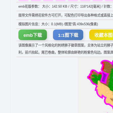
emb花版参数： 大小：142.50 KB / 尺寸：116*142[毫米] / 针数：
版带文件需绣花软件方可打开，可配色打印导出各种格式或直接上
模拟图片信息：大小：0.1(MB) /图宽*高:439x536(像素)
emb下载
1:1图下载
收藏本图
该图像展示了一个风格化的刺绣狮子徽章图案，主体为站立的狮
利，前爪抬起，尾巴卷曲，整体轮廓由鲜艳的粉紫色勾边。图案