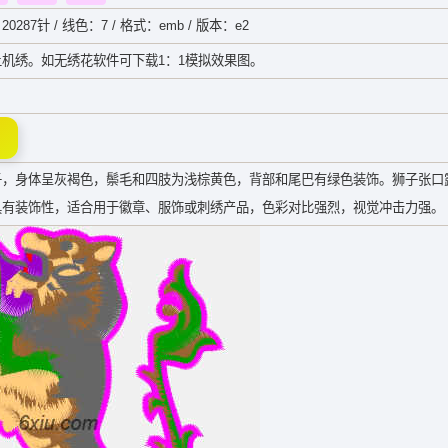
20287针 / 线色：7 / 格式：emb / 版本：e2
机绣。如无绣花软件可下载1：1模拟效果图。
子，身体呈灰褐色，鬃毛和四肢为浅棕黄色，背部和尾巴有绿色装饰。狮子张口
具有装饰性，适合用于徽章、服饰或刺绣产品，色彩对比强烈，视觉冲击力强。