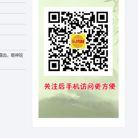
露齿，眼神锐