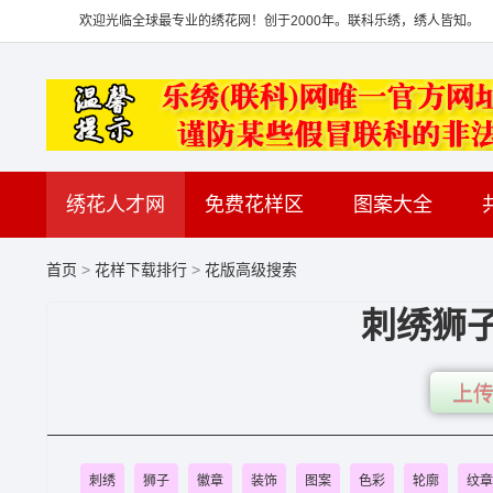
欢迎光临全球最专业的绣花网！创于2000年。联科乐绣，绣人皆知。
绣花人才网
免费花样区
图案大全
首页
>
花样下载排行
>
花版高级搜索
刺绣狮
上传
刺绣
狮子
徽章
装饰
图案
色彩
轮廓
纹章