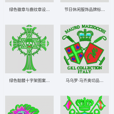
绿色徽章与鹿纹章设计 男装 章仔
节日休闲服饰品牌标志 男装
绿色骷髅十字架图案 男装 章仔
马乌罗·马齐奥切品牌标志 