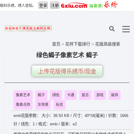
联科乐绣，绣人皆知。
首页
>
花样下载排行
>
花版高级搜索
绿色蝎子像素艺术 蝎子
上传花版得乐绣币/现金
像素艺术
蝎子
绿色
卡通
复古
游戏
装饰
像素点阵
灰背景
标志
emb花版参数： 大小：38.50 KB / 尺寸：40*34[毫米] / 针数：1666
针 / 线色：1 / 格式：emb / 版本：e2