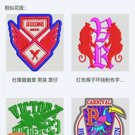
相似花版：
杜隆徽徽章 男装 章仔
红色猴子环绕粉色字母装饰 