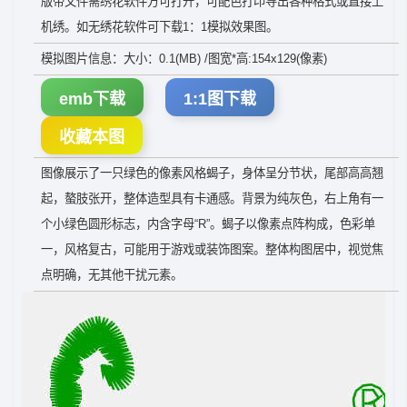
版带文件需绣花软件方可打开，可配色打印导出各种格式或直接上
机绣。如无绣花软件可下载1：1模拟效果图。
模拟图片信息：大小：0.1(MB) /图宽*高:154x129(像素)
emb下载
1:1图下载
收藏本图
图像展示了一只绿色的像素风格蝎子，身体呈分节状，尾部高高翘
起，螯肢张开，整体造型具有卡通感。背景为纯灰色，右上角有一
个小绿色圆形标志，内含字母“R”。蝎子以像素点阵构成，色彩单
一，风格复古，可能用于游戏或装饰图案。整体构图居中，视觉焦
点明确，无其他干扰元素。