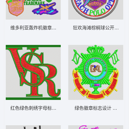
维多利亚轰炸机徽章设计 男装 章仔
狂欢海滩棕榈球公开赛徽章 
红色绿色刺绣字母标志 男装 章仔
绿色徽章标志设计 男装 章