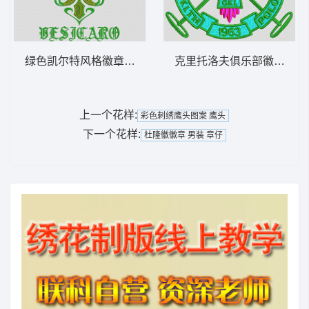
绿色凯尔特风格徽章设计 羊头珠片
克里托洛夫俱乐部徽章 男装
上一个花样:
彩色刺绣鹰头图案 鹰头
下一个花样:
杜隆徽徽章 男装 章仔