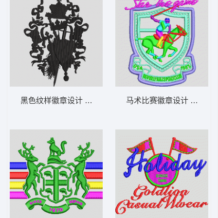
黑色纹样徽章设计 男装 章仔
马术比赛徽章设计 保罗 PO