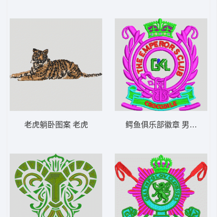
老虎躺卧图案 老虎
鳄鱼俱乐部徽章 男装 章仔