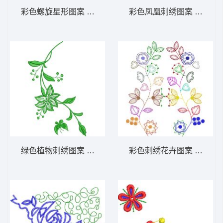
彩色螺旋星形图案 主题花纹抽像图案图案
彩色凤凰刺绣图案 凤凰_E
绿色植物刺绣图案 秀气的花卉图案图案
彩色刺绣花卉图案 抽象对