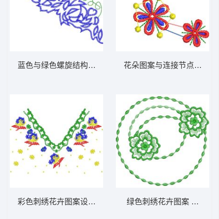
蓝色与绿色螺旋结构图示 抽象休闲裤图案图
花朵图案与连接节点示意图
彩色刺绣花卉图案设计 衣领图案_衣服领子刺
绿色刺绣花卉图案 抽象圆