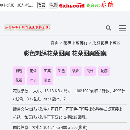
联科乐绣，绣人皆知。
首页
>
花样下载排行
>
免费花样下载区
彩色刺绣花朵图案 花朵图案图案
刺绣
花朵
图案
彩色
装饰
设计
轮廓
花瓣
叶子
渐变
花版参数： 大小：15.13 KB / 尺寸：106*102[毫米] / 针数：4995针
/ 线色：3 / 格式：dst / 版本：7
版带文件需绣花软件方可打开，可配色打印导出各种格式或直接上
机绣。如无绣花软件可下载1：1模拟效果图。
图片信息：大小：104.34 kb 400 x 386(像素)