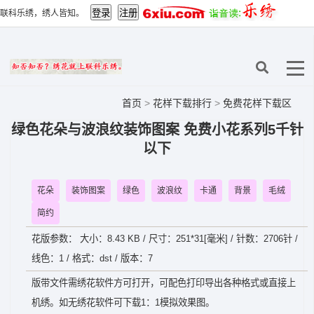
联科乐绣，绣人皆知。
首页
>
花样下载排行
>
免费花样下载区
绿色花朵与波浪纹装饰图案 免费小花系列5千针
以下
花朵
装饰图案
绿色
波浪纹
卡通
背景
毛绒
简约
花版参数： 大小：8.43 KB / 尺寸：251*31[毫米] / 针数：2706针 /
线色：1 / 格式：dst / 版本：7
版带文件需绣花软件方可打开，可配色打印导出各种格式或直接上
机绣。如无绣花软件可下载1：1模拟效果图。