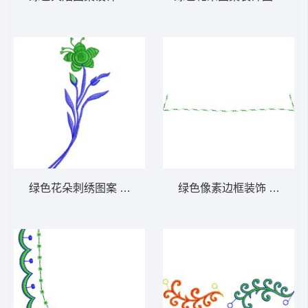
绿色花朵刺绣图案 免费小花系列5千针以下
绿色像素边框装饰 免费小