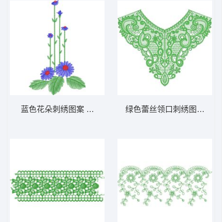
蓝色花朵刺绣图案 免费床上用品花边窗帘
绿色蕾丝领口刺绣图案 免