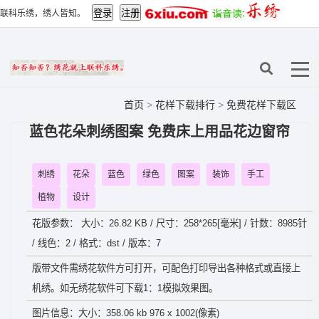
联科乐绣，绣人皆知。
首页
>
花样下载排行
>
免费花样下载区
蓝色花朵刺绣图案 免费床上用品花边窗帘
刺绣
花朵
蓝色
绿色
图案
装饰
手工
植物
设计
花版参数： 大小：26.82 KB / 尺寸：258*265[毫米] / 针数：8985针
/ 线色：2 / 格式：dst / 版本：7
版带文件需绣花软件方可打开，可配色打印导出各种格式或直接上
机绣。如无绣花软件可下载1：1模拟效果图。
图片信息：大小：358.06 kb 976 x 1002(像素)