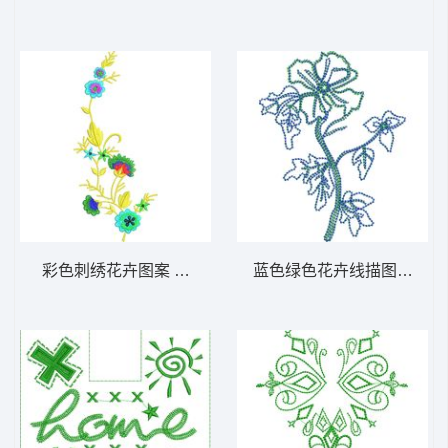
彩色刺绣花卉图案 免费大花系列1万针以上
蓝色绿色花卉线描图 免费