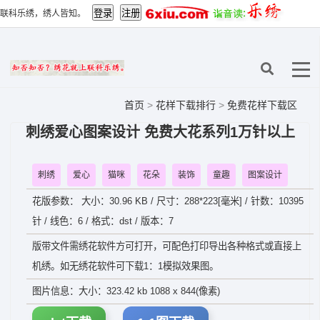
联科乐绣，绣人皆知。
首页
>
花样下载排行
>
免费花样下载区
刺绣爱心图案设计 免费大花系列1万针以上
刺绣
爱心
猫咪
花朵
装饰
童趣
图案设计
花版参数： 大小：30.96 KB / 尺寸：288*223[毫米] / 针数：10395
针 / 线色：6 / 格式：dst / 版本：7
版带文件需绣花软件方可打开，可配色打印导出各种格式或直接上
机绣。如无绣花软件可下载1：1模拟效果图。
图片信息：大小：323.42 kb 1088 x 844(像素)