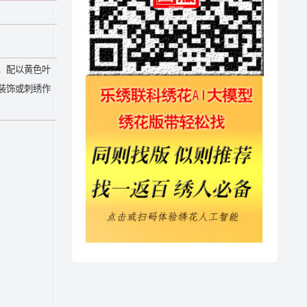
，配以黄色叶
装饰或刺绣作