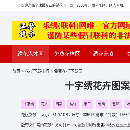
欢迎光临全球最专业的绣花网！创于2000年。联科乐绣，绣人皆知。
绣花人才网
免费花样区
绣花元素
首页
>
花样下载排行
>
免费花样下载区
十字绣花卉图案
十字绣
花卉
图案
装饰
手工
刺绣
色彩
对
花版参数： 大小：51.97 KB / 尺寸：335*76[毫米] / 针数：17569
版带文件需绣花软件方可打开，可配色打印导出各种格式或直接上