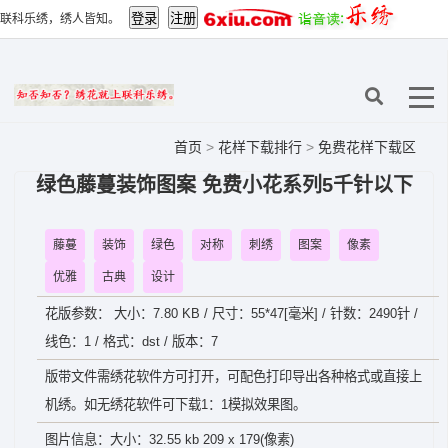
联科乐绣，绣人皆知。
首页
>
花样下载排行
>
免费花样下载区
绿色藤蔓装饰图案 免费小花系列5千针以下
藤蔓
装饰
绿色
对称
刺绣
图案
像素
优雅
古典
设计
花版参数： 大小：7.80 KB / 尺寸：55*47[毫米] / 针数：2490针 /
线色：1 / 格式：dst / 版本：7
版带文件需绣花软件方可打开，可配色打印导出各种格式或直接上
机绣。如无绣花软件可下载1：1模拟效果图。
图片信息：大小：32.55 kb 209 x 179(像素)