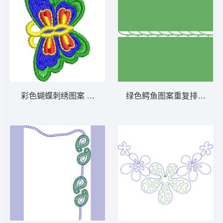
彩色蝴蝶刺绣图案 免费小花系列5千针以下
绿色鳄鱼图案重复排列 免