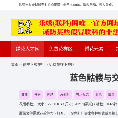
欢迎光临全球最专业的绣花网！创于2000年。联科乐绣，绣人皆知。
绣花人才网
免费花样区
绣花元素
首页
>
花样下载排行
>
免费花样下载区
蓝色骷髅与交
骷髅
骨头
刺绣
海盗旗
警示标志
蓝色
图案
花版参数： 大小：22.50 KB / 尺寸：41*51[毫米] / 针数：1665针 
版带文件需绣花软件方可打开，可配色打印导出各种格式或直接上