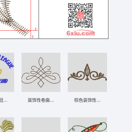
冠军徽章 免费花样
装饰性卷曲图案 免费花样
棕色装饰性花纹图案 免费花