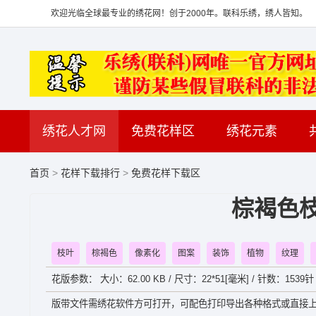
欢迎光临全球最专业的绣花网！创于2000年。联科乐绣，绣人皆知。
绣花人才网
免费花样区
绣花元素
首页
>
花样下载排行
>
免费花样下载区
棕褐色
枝叶
棕褐色
像素化
图案
装饰
植物
纹理
花版参数： 大小：62.00 KB / 尺寸：22*51[毫米] / 针数：1539针 
版带文件需绣花软件方可打开，可配色打印导出各种格式或直接上