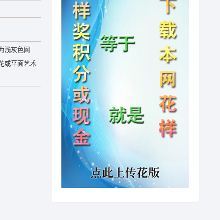
为浅灰色网
花或平面艺术