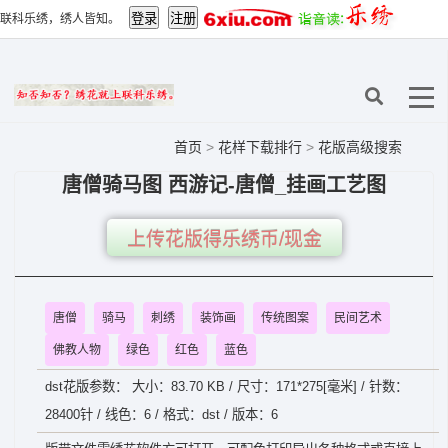
联科乐绣，绣人皆知。
首页
>
花样下载排行
>
花版高级搜索
唐僧骑马图 西游记-唐僧_挂画工艺图
上传花版得乐绣币/现金
唐僧
骑马
刺绣
装饰画
传统图案
民间艺术
佛教人物
绿色
红色
蓝色
dst花版参数： 大小：83.70 KB / 尺寸：171*275[毫米] / 针数：
28400针 / 线色：6 / 格式：dst / 版本：6