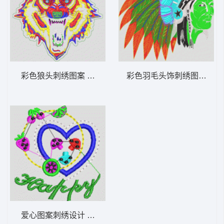
彩色狼头刺绣图案 狼头_复杂图案类
彩色羽毛头饰刺绣图案 法
爱心图案刺绣设计 童装帖布字母图案