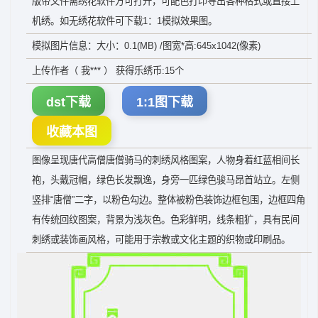
版带文件需绣花软件方可打开，可配色打印导出各种格式或直接上
机绣。如无绣花软件可下载1：1模拟效果图。
模拟图片信息：大小：0.1(MB) /图宽*高:645x1042(像素)
上传作者（ 我*** ） 获得乐绣币:15个
dst下载
1:1图下载
收藏本图
图像呈现唐代高僧唐僧骑马的刺绣风格图案，人物身着红蓝相间长
袍，头戴冠帽，绿色长发飘逸，身旁一匹绿色骏马昂首站立。左侧
竖排“唐僧”二字，以粉色勾边。整体被粉色装饰边框包围，边框四角
有传统回纹图案，背景为浅灰色。色彩鲜明，线条粗犷，具有民间
刺绣或装饰画风格，可能用于宗教或文化主题的织物或印刷品。