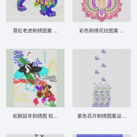
霓虹老虎刺绣图案 竹林猛虎_壁画版
彩色刺绣花纹图案 富贵花_
松鹤延年刺绣图 松鹤延年_工艺版
紫色花卉刺绣图案设计 经典