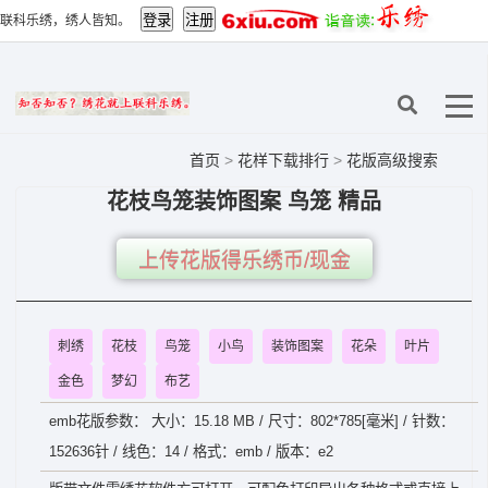
联科乐绣，绣人皆知。
首页
>
花样下载排行
>
花版高级搜索
花枝鸟笼装饰图案 鸟笼 精品
上传花版得乐绣币/现金
刺绣
花枝
鸟笼
小鸟
装饰图案
花朵
叶片
金色
梦幻
布艺
emb花版参数： 大小：15.18 MB / 尺寸：802*785[毫米] / 针数：
152636针 / 线色：14 / 格式：emb / 版本：e2