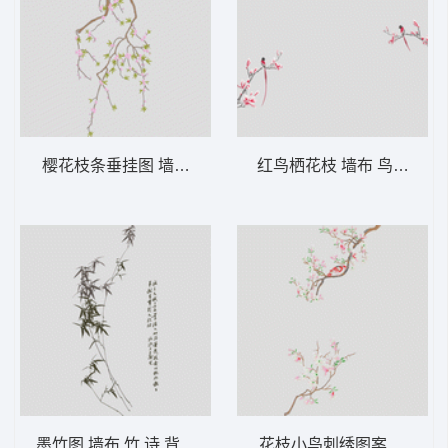
樱花枝条垂挂图 墙布 鸟语花香 背景墙
红鸟栖花枝 墙布 鸟语花香
墨竹图 墙布 竹 诗 背景墙
花枝小鸟刺绣图案 墙布 玉