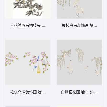
玉花绣簇鸟栖枝头 墙布 水墨鸟 背景墙
柳枝白鸟装饰
花枝鸟蝶装饰画 墙布 鸟语花香 背景墙
白鹭栖枝图 墙布 鹤 背景墙