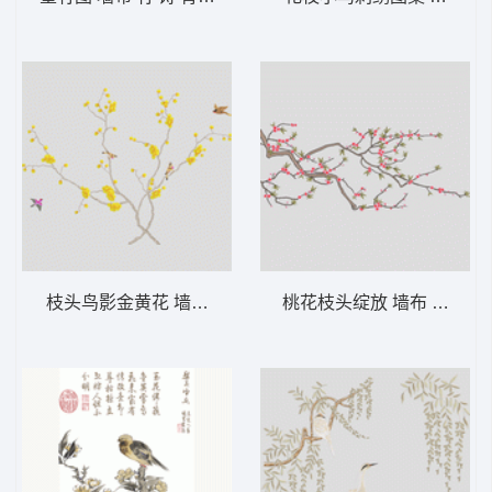
枝头鸟影金黄花 墙布 鸟语花香 背景墙
桃花枝头绽放 墙布 鸟语花