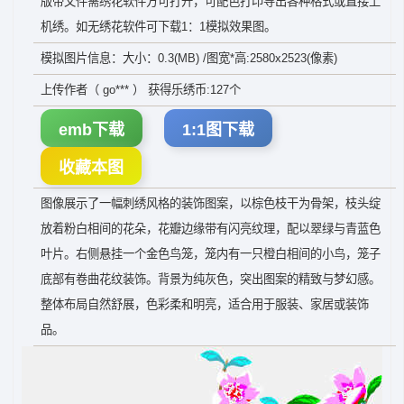
版带文件需绣花软件方可打开，可配色打印导出各种格式或直接上
机绣。如无绣花软件可下载1：1模拟效果图。
模拟图片信息：大小：0.3(MB) /图宽*高:2580x2523(像素)
上传作者（ go*** ） 获得乐绣币:127个
emb下载
1:1图下载
收藏本图
图像展示了一幅刺绣风格的装饰图案，以棕色枝干为骨架，枝头绽
放着粉白相间的花朵，花瓣边缘带有闪亮纹理，配以翠绿与青蓝色
叶片。右侧悬挂一个金色鸟笼，笼内有一只橙白相间的小鸟，笼子
底部有卷曲花纹装饰。背景为纯灰色，突出图案的精致与梦幻感。
整体布局自然舒展，色彩柔和明亮，适合用于服装、家居或装饰
品。