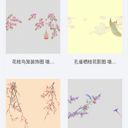
花枝鸟笼装饰图 墙布 鸟语花香 背景墙