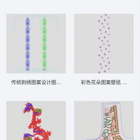
传统刺绣图案设计图 十字绣条
彩色花朵图案壁纸 匹绣小