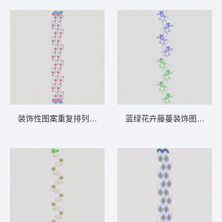
装饰性图案重复排列 窗帘版带
蓝绿花卉藤蔓装饰图案 窗