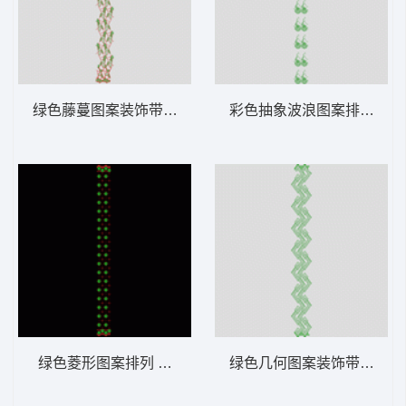
绿色藤蔓图案装饰带 窗帘版带
彩色抽象波浪图案排列 窗
绿色菱形图案排列 窗帘版带
绿色几何图案装饰带 窗帘