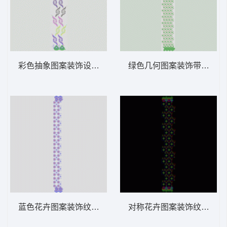
彩色抽象图案装饰设计 窗帘版带
绿色几何图案装饰带 窗帘
蓝色花卉图案装饰纹样 窗帘版带
对称花卉图案装饰纹样 窗