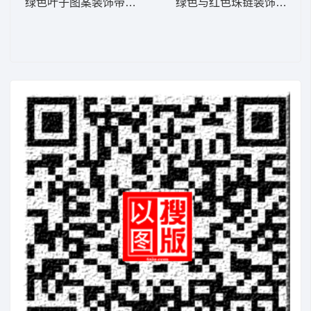
绿色叶子图案装饰带 窗帘版带
绿色与红色珠链装饰图案 