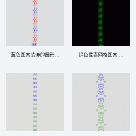
蓝色图案装饰的圆形排列图 窗帘版带
绿色像素网格图案 窗帘版