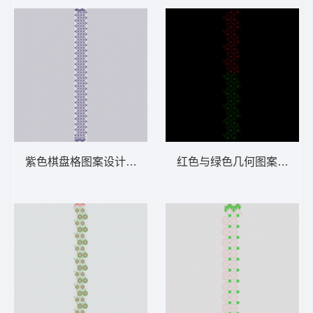
紫色棋盘格图案设计 窗帘版带
红色与绿色几何图案序列 