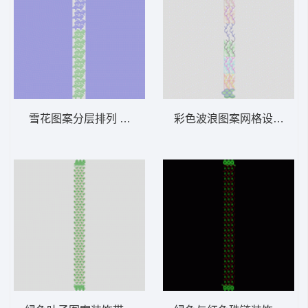
雪花图案分层排列 窗帘版带
彩色波浪图案网格设计 窗