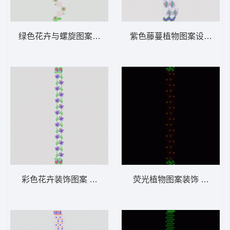
绿色花卉与螺旋图案装饰纹样 窗帘版带
紫色藤蔓植物图案设计 窗
彩色花卉装饰图案 窗帘版带
荧光植物图案装饰 窗帘版