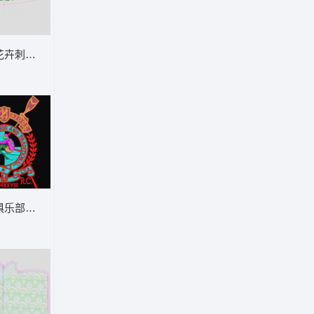
领
花卉刺绣图案设计 简单花条裙
俱乐部徽章 划船章仔