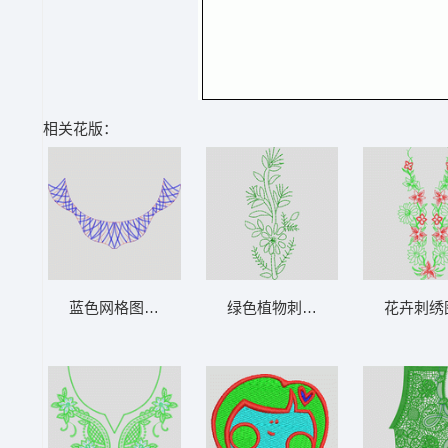
相关花版：
蓝色网格图案的弧形设计 链针领
绿色植物刺绣图案 单针小花
花卉刺绣