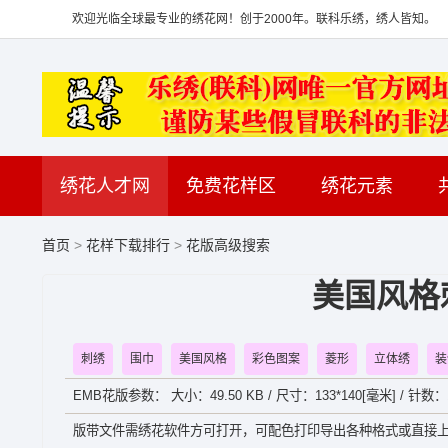
欢迎光临全球最专业的绣花网！创于2000年。联科乐绣，绣人皆知。
绣花人才网
免费花样区
绣花元素
首页
>
花样下载排行
>
花版高级搜索
美国风格
刺绣
围巾
美国风格
彩色图案
菱形
立体绣
装
EMB花版参数： 大小：49.50 KB / 尺寸：133*140[毫米] / 针数：
版带文件需绣花软件方可打开，可配色打印导出各种格式或直接上