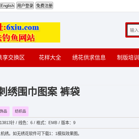
共享交换区
花样大全
绣花供求信息
制版培
刺绣围巾图案 裤袋
饰品
纺织品
13813针 / 线色：6 / 格式：EMB / 版本：9
机绣。如无绣花软件可下载1：1模拟效果图。