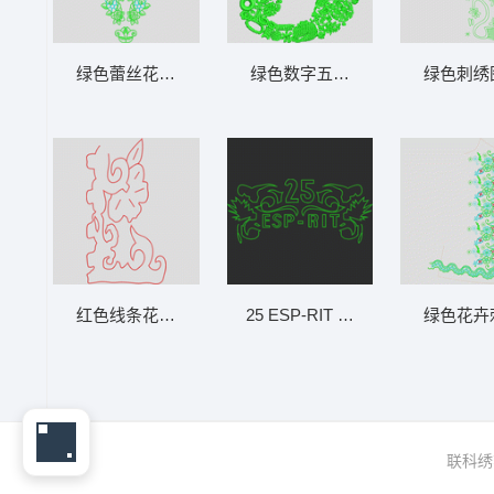
绿色蕾丝花纹图案设计 仿水溶花朵
绿色数字五的装饰图案 花5
绿色刺绣
红色线条花卉图案 抽象包针以单针
25 ESP-RIT 标志设计 单针字母
绿色花卉
联科绣花