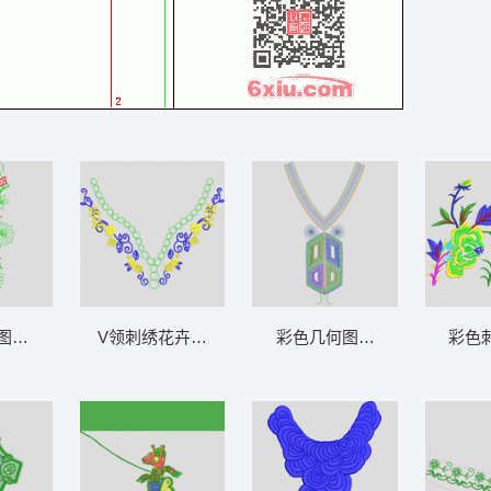
图案设计 简单对称花领
V领刺绣花卉图案 圈圈领
彩色几何图案装饰项链 单针
彩色