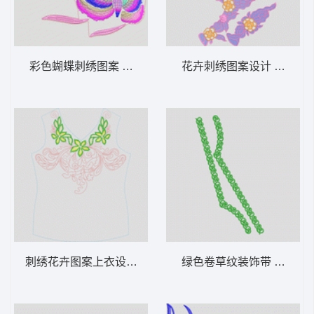
彩色蝴蝶刺绣图案 蝴蝶
花卉刺绣图案设计 水溶领
刺绣花卉图案上衣设计图 绳绣领
绿色卷草纹装饰带 心形条