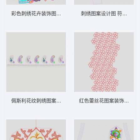
彩色刺绣花卉装饰图案 水溶贴花领
刺绣图案设计图 符号曲线
佩斯利花纹刺绣图案 水滴状条
红色蕾丝花图案装饰 简单