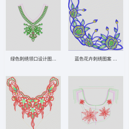
绿色刺绣领口设计图 亮片 领
蓝色花卉刺绣图案 荷花状