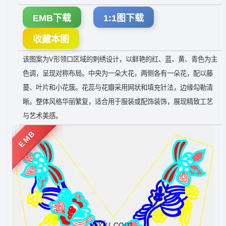
EMB下载
1:1图下载
收藏本图
该图案为V形领口区域的刺绣设计，以鲜艳的红、蓝、黄、青色为主
色调，呈现对称布局。中央为一朵大花，两侧各有一朵花，配以藤
蔓、叶片和小花簇。花蕊与花瓣采用网状和填充针法，边缘勾勒清
晰。整体风格华丽繁复，适合用于服装或配饰装饰，展现精致工艺
与艺术美感。
EMB