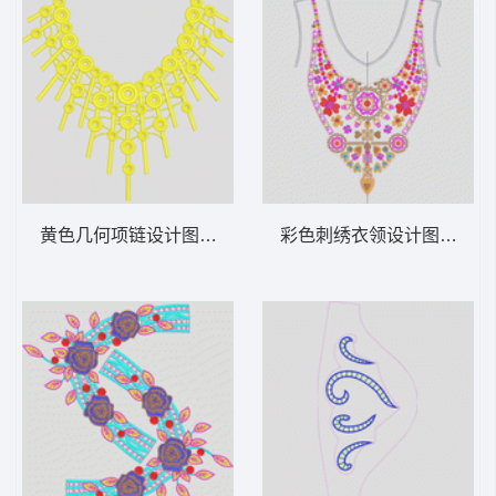
黄色几何项链设计图 水溶贴花领
彩色刺绣衣领设计图 复杂