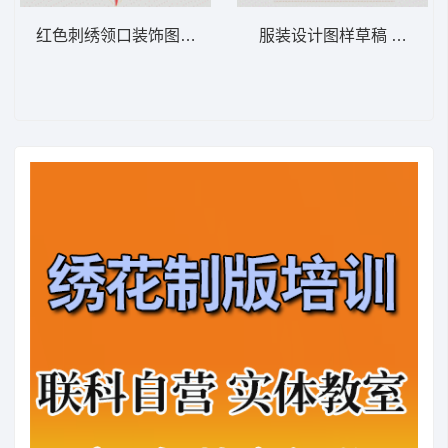
红色刺绣领口装饰图案 抽象领花
服装设计图样草稿 灿烂花