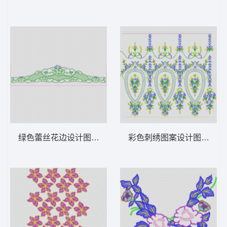
绿色蕾丝花边设计图 裙边花
彩色刺绣图案设计图 抽象