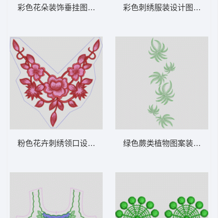
彩色花朵装饰垂挂图案 窗帘
彩色刺绣服装设计图 衣领
粉色花卉刺绣领口设计 衣领
绿色蕨类植物图案装饰 亮片