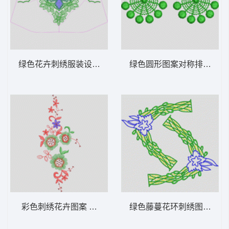
绿色花卉刺绣服装设计图 衣领
绿色圆形图案对称排列 水
彩色刺绣花卉图案 亮片 珠片简单花
绿色藤蔓花环刺绣图案 衣