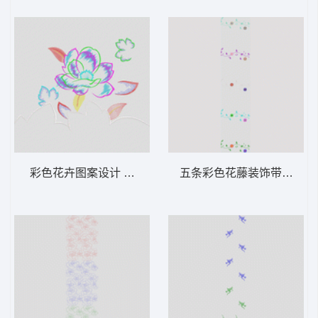
彩色花卉图案设计 家纺大花
五条彩色花藤装饰带 窗帘