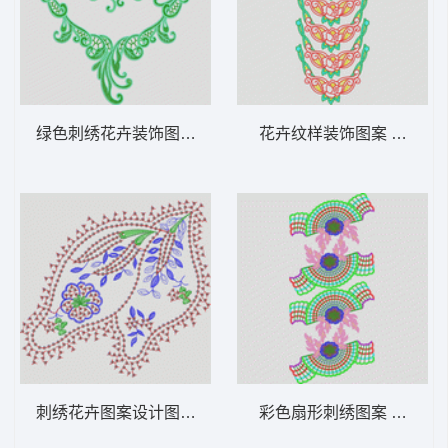
绿色刺绣花卉装饰图案 衣领烫
花卉纹样装饰图案 衣领花
刺绣花卉图案设计图 亮片 珠片花朵
彩色扇形刺绣图案 半圆扇