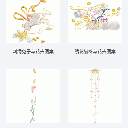
刺绣兔子与花卉图案
绣花猫咪与花卉图案