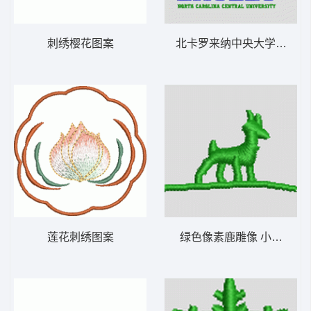
刺绣樱花图案
北卡罗来纳中央大学鹰队标
莲花刺绣图案
绿色像素鹿雕像 小鹿 帽绣