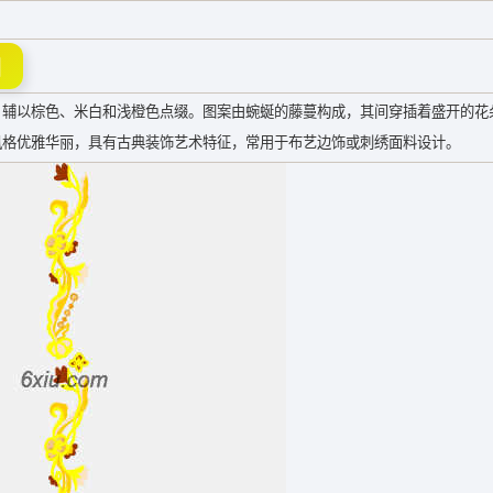
图
，辅以棕色、米白和浅橙色点缀。图案由蜿蜒的藤蔓构成，其间穿插着盛开的花
风格优雅华丽，具有古典装饰艺术特征，常用于布艺边饰或刺绣面料设计。