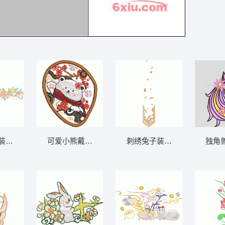
装饰图案
可爱小熊戴围巾赏花
刺绣兔子装饰图案
独角