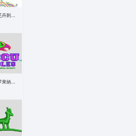
花卉刺绣图案 牡丹花
罗来纳中央大学鹰队标志 鹰头