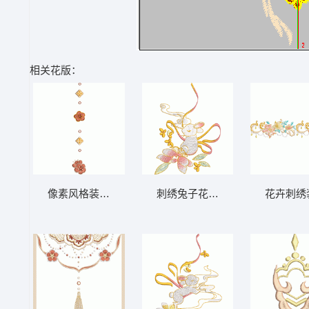
相关花版：
像素风格装饰图案序列
刺绣兔子花饰图案
花卉刺绣