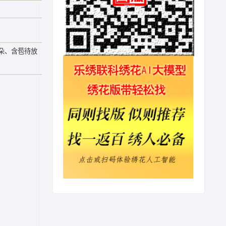
朵、含苞待放