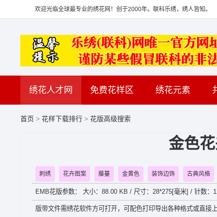
欢迎光临全球最专业的绣花网！创于2000年。联科乐绣，绣人皆知。
绣花人才网
免费花样区
绣花元素
首页
>
花样下载排行
>
花版高级搜索
金色花
刺绣
花卉图案
藤蔓
金黄色
装饰边饰
古典风格
EMB花版参数： 大小：88.00 KB / 尺寸：28*275[毫米] / 针数：12
版带文件需绣花软件方可打开，可配色打印导出各种格式或直接上