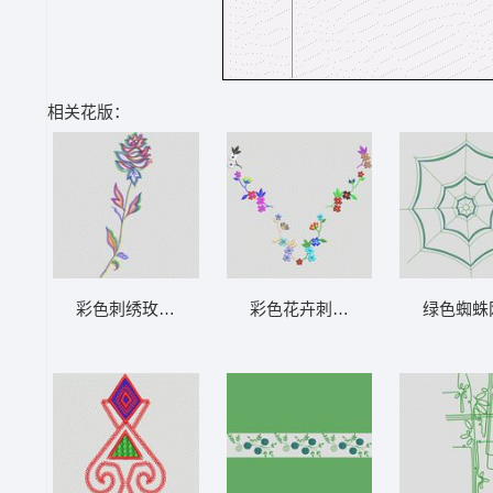
相关花版：
彩色刺绣玫瑰花图案 大花样
彩色花卉刺绣图案 大花样
绿色蜘蛛