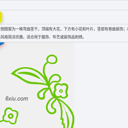
左侧图案为一株弯曲茎干，顶端有大花，下方有小花和叶片，茎部有卷曲装饰；
体风格简洁优雅，适合用于服饰、布艺或装饰品刺绣。