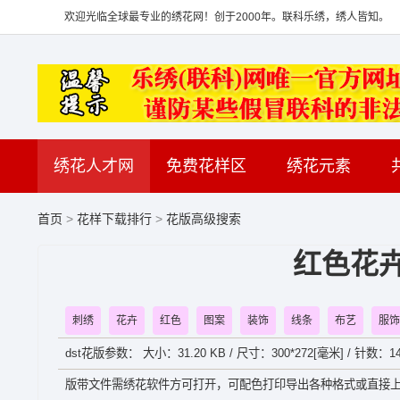
欢迎光临全球最专业的绣花网！创于2000年。联科乐绣，绣人皆知。
绣花人才网
免费花样区
绣花元素
首页
>
花样下载排行
>
花版高级搜索
红色花
刺绣
花卉
红色
图案
装饰
线条
布艺
服饰
dst花版参数： 大小：31.20 KB / 尺寸：300*272[毫米] / 针数：14
版带文件需绣花软件方可打开，可配色打印导出各种格式或直接上