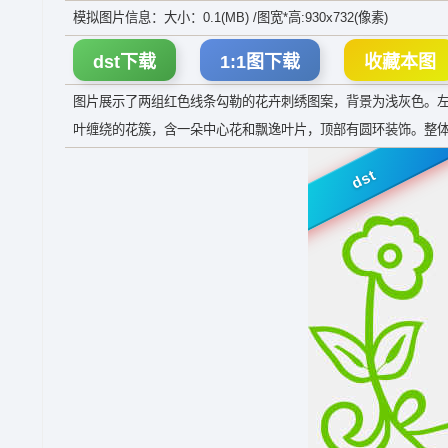
模拟图片信息：大小：0.1(MB) /图宽*高:930x732(像素)
dst下载
1:1图下载
收藏本图
图片展示了两组红色线条勾勒的花卉刺绣图案，背景为浅灰色。
叶缠绕的花簇，含一朵中心花和飘逸叶片，顶部有圆环装饰。整
dst