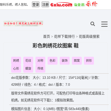
联科乐绣，绣人皆知。
首页
>
花样下载排行
>
花版高级搜索
彩色刺绣花纹图案 鞋
刺绣
花纹
对称
色彩
装饰
图案
拱形
心形
螺旋
传统
dst花版参数： 大小：13.10 KB / 尺寸：154*116[毫米] / 针数：
4299针 / 线色：4 / 格式：dst / 版本：7.0
版带文件需绣花软件方可打开，可配色打印导出各种格式或直接上
机绣。如无绣花软件可下载1：1模拟效果图。
模拟图片信息：大小：0.1(MB) /图宽*高:583x440(像素)