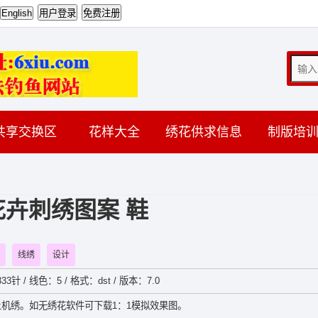
共享交换区
花样大全
绣花供求信息
制版培
花卉刺绣图案 鞋
线绣
设计
33针 / 线色：5 / 格式：dst / 版本：7.0
机绣。如无绣花软件可下载1：1模拟效果图。