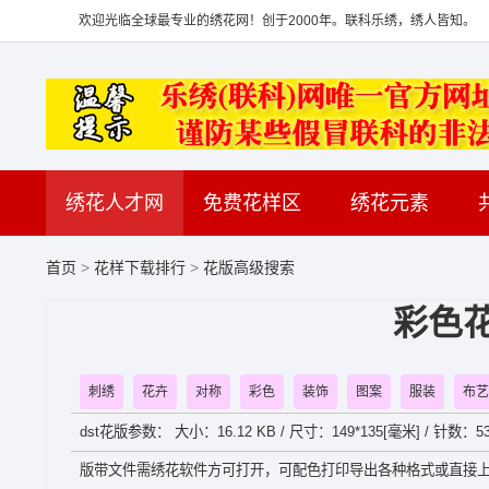
欢迎光临全球最专业的绣花网！创于2000年。联科乐绣，绣人皆知。
绣花人才网
免费花样区
绣花元素
首页
>
花样下载排行
>
花版高级搜索
彩色
刺绣
花卉
对称
彩色
装饰
图案
服装
布艺
dst花版参数： 大小：16.12 KB / 尺寸：149*135[毫米] / 针数：53
版带文件需绣花软件方可打开，可配色打印导出各种格式或直接上