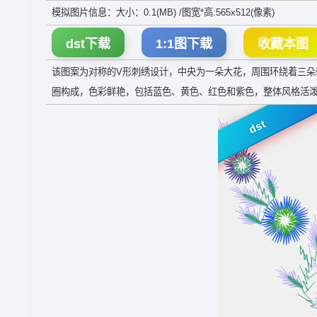
模拟图片信息：大小：0.1(MB) /图宽*高:565x512(像素)
dst下载
1:1图下载
收藏本图
该图案为对称的V形刺绣设计，中央为一朵大花，周围环绕着三
圈构成，色彩鲜艳，包括蓝色、黄色、红色和紫色，整体风格活
dst