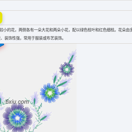
朵较小的花，两侧各有一朵大花和两朵小花，配以绿色枝叶和红色细枝。花朵由
泼、装饰性强，常用于服装或布艺装饰。