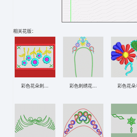
相关花版：
彩色花朵刺绣图案 鞋
彩色刺绣花冠设计图 鞋
彩色花朵