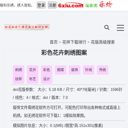
联科乐绣，绣人皆知。
首页
>
花样下载排行
>
花版高级搜索
彩色花卉刺绣图案
刺绣
花卉
彩色
图案
装饰
针线
传统
纹样
布艺
设计
dst花版参数： 大小：5.18 KB / 尺寸：40*79[毫米] / 针数：1596针
/ 线色：4 / 格式：dst / 版本：7.0
版带文件需绣花软件方可打开，可配色打印导出各种格式或直接上
机绣。如无绣花软件可下载1：1模拟效果图。
模拟图片信息：大小：0.1(MB) /图宽*高:151x301(像素)